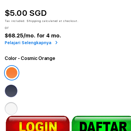
$5.00 SGD
Tax included.
Shipping
calculated at checkout.
or
$68.25
/mo. for 4 mo.
Pelajari Selengkapnya
Color
- Cosmic Orange