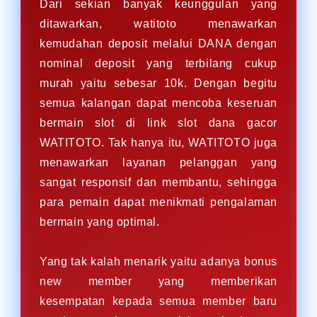
Dari sekian banyak keunggulan yang
ditawarkan, watitoto menawarkan
kemudahan deposit melalui DANA dengan
nominal deposit yang terbilang cukup
murah yaitu sebesar 10k. Dengan begitu
semua kalangan dapat mencoba keseruan
bermain slot di link slot dana gacor
WATITOTO. Tak hanya itu, WATITOTO juga
menawarkan layanan pelanggan yang
sangat responsif dan membantu, sehingga
para pemain dapat menikmati pengalaman
bermain yang optimal.
Yang tak kalah menarik yaitu adanya bonus
new member yang memberikan
kesempatan kepada semua member baru