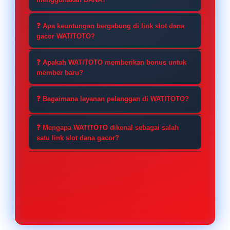
pilihan permainan slot dari provider
Ya. WATITOTO menyediakan metode
populer dengan informasi RTP yang
❓ Apa keuntungan bergabung di link slot dana
deposit melalui DANA yang cepat dan
gacor WATITOTO?
diperbarui secara real time. Banyak
mudah digunakan. Dengan minimal
pemain memilih WATITOTO karena
Selain menyediakan beragam pilihan
deposit mulai dari 10 ribu rupiah,
❓ Apakah WATITOTO memberikan bonus untuk
koleksi gamenya lengkap, sistem
game slot, WATITOTO juga
member baru?
pemain dapat melakukan transaksi
transaksi yang praktis, serta layanan
menawarkan kemudahan transaksi
secara praktis tanpa proses yang
Ya. WATITOTO menyediakan bonus
yang dinilai terpercaya.
melalui DANA, layanan pelanggan
❓ Bagaimana layanan pelanggan di WATITOTO?
rumit.
new member yang dapat menambah
yang responsif, serta berbagai
saldo awal bermain sesuai ketentuan
WATITOTO didukung oleh tim
promo menarik yang dapat dinikmati
❓ Mengapa WATITOTO dikenal sebagai salah
promo yang berlaku. Bonus tersebut
layanan pelanggan yang responsif
satu link slot dana gacor?
oleh pemain baru maupun pemain
memberikan kesempatan bagi
dan siap membantu berbagai
lama.
WATITOTO dikenal sebagai salah satu
pemain baru untuk menikmati
kebutuhan pengguna, mulai dari
pilihan link slot dana gacor karena
permainan lebih lama dengan modal
proses pendaftaran, transaksi
menghadirkan koleksi game yang
yang lebih ringan.
deposit, hingga bantuan terkait akun
beragam, informasi RTP real time,
sehingga pengalaman bermain
deposit DANA mulai 10 ribu, bonus
menjadi lebih nyaman.