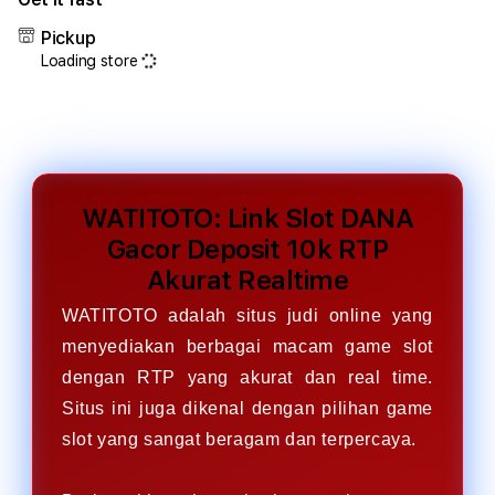
WATITOTO:
WATI
Link
Link
Pickup
Slot
Slot
Loading store
DANA
DAN
Gacor
Gaco
Deposit
Depo
10k
10k
RTP
RTP
Akurat
Akur
Realtime
Real
WATITOTO: Link Slot DANA
Gacor Deposit 10k RTP
Akurat Realtime
WATITOTO adalah situs judi online yang
menyediakan berbagai macam game slot
dengan RTP yang akurat dan real time.
Situs ini juga dikenal dengan pilihan game
slot yang sangat beragam dan terpercaya.