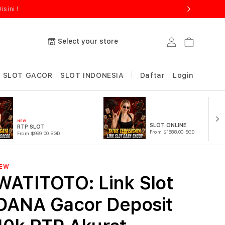
isini !
Select your store
Log in
Cart
S SLOT GACOR
SLOT INDONESIA
Daftar
Login
NEW
SLOT ONLINE
RTP SLOT
From $1888.00 SGD
From $999.00 SGD
EW
WATITOTO: Link Slot
DANA Gacor Deposit