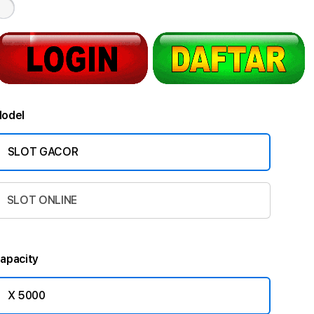
odel
SLOT GACOR
SLOT ONLINE
apacity
X 5000