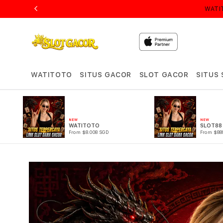
WATIT
WATITOTO
SITUS GACOR
SLOT GACOR
SITUS
NEW
NEW
WATITOTO
SLOT88
From $8.008 SGD
From $88
Skip to
product
information