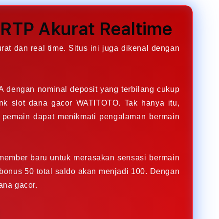
RTP Akurat Realtime
 dan real time. Situs ini juga dikenal dengan
 dengan nominal deposit yang terbilang cukup
nk slot dana gacor WATITOTO. Tak hanya itu,
 pemain dapat menikmati pengalaman bermain
member baru untuk merasakan sensasi bermain
bonus 50 total saldo akan menjadi 100. Dengan
ana gacor.