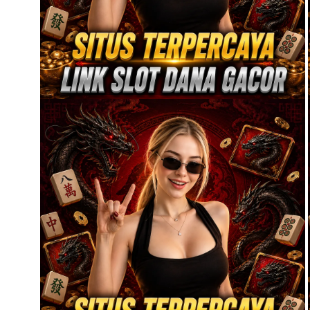
Open
media
2
in
modal