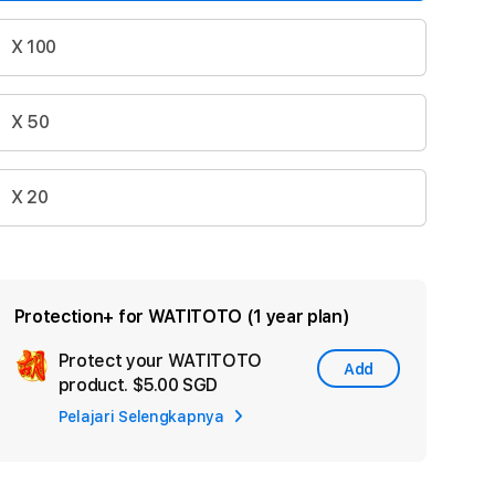
X 100
X 50
X 20
Protection+ for WATITOTO (1 year plan)
Protect your WATITOTO
Add
Add
product.
$5.00 SGD
Apple
Pelajari Selengkapnya
Care