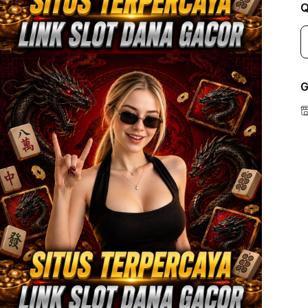
Q
Open
media
5
G
in
modal