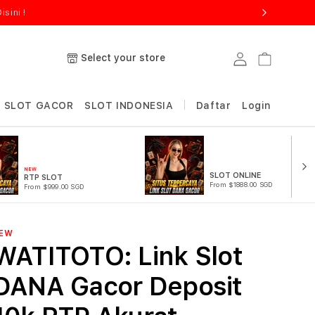
isini !
Select your store
Log in
Cart
S SLOT GACOR
SLOT INDONESIA
Daftar
Login
NEW
SLOT ONLINE
RTP SLOT
From $1888.00 SGD
From $999.00 SGD
EW
WATITOTO: Link Slot
DANA Gacor Deposit