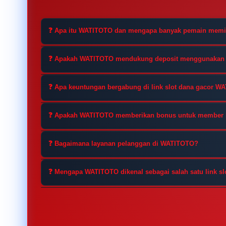
❓ Apa itu WATITOTO dan mengapa banyak pemain memi
WATITOTO merupakan situs judi online yan
❓ Apakah WATITOTO mendukung deposit menggunakan
diperbarui secara real time. Banyak pem
layanan yang dinilai terpercaya.
Ya. WATITOTO menyediakan metode deposi
❓ Apa keuntungan bergabung di link slot dana gacor W
rupiah, pemain dapat melakukan transaksi 
Selain menyediakan beragam pilihan gam
❓ Apakah WATITOTO memberikan bonus untuk member 
responsif, serta berbagai promo menarik 
Ya. WATITOTO menyediakan bonus new me
❓ Bagaimana layanan pelanggan di WATITOTO?
tersebut memberikan kesempatan bagi pem
WATITOTO didukung oleh tim layanan pe
❓ Mengapa WATITOTO dikenal sebagai salah satu link sl
pendaftaran, transaksi deposit, hingga b
WATITOTO dikenal sebagai salah satu pil
time, deposit DANA mulai 10 ribu, bonus 
dengan lebih mudah dan nyaman.