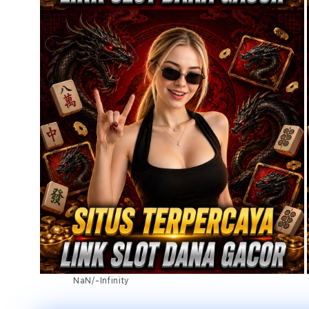
Open
media
6
in
modal
Open
of
NaN
/
-Infinity
media
8