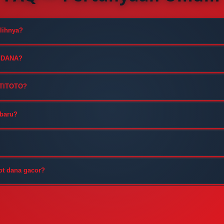
lihnya?
g menyediakan berbagai pilihan permainan slot dari p
 DANA?
ain memilih WATITOTO karena koleksi gamenya lengk
t melalui DANA yang cepat dan mudah digunakan. De
ATITOTO?
secara praktis tanpa proses yang rumit.
e slot, WATITOTO juga menawarkan kemudahan transak
baru?
yang dapat dinikmati oleh pemain baru maupun pemain
mber yang dapat menambah saldo awal bermain sesu
ain baru untuk menikmati permainan lebih lama denga
langgan yang responsif dan siap membantu berbagai
ot dana gacor?
antuan terkait akun sehingga pengalaman bermain menj
ihan link slot dana gacor karena menghadirkan kolek
member baru, serta sistem layanan yang dirancang ag