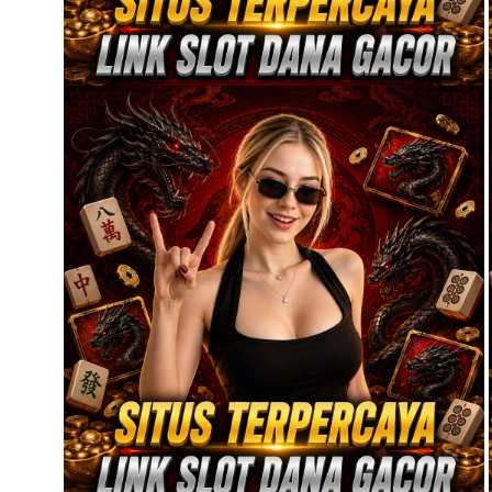
Open
media
4
in
modal