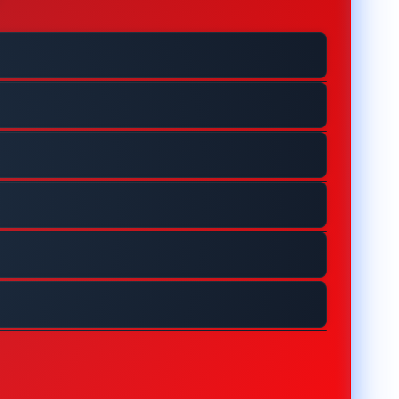
rovider populer dengan informasi RTP yang
ap, sistem transaksi yang praktis, serta
ngan minimal deposit mulai dari 10 ribu
si melalui DANA, layanan pelanggan yang
 lama.
ai ketentuan promo yang berlaku. Bonus
n modal yang lebih ringan.
 kebutuhan pengguna, mulai dari proses
adi lebih nyaman.
si game yang beragam, informasi RTP real
ar pemain dapat menikmati akses permainan