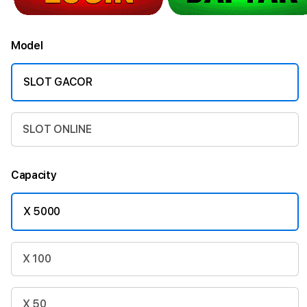
Model
SLOT GACOR
SLOT ONLINE
Capacity
X 5000
X 100
X 50