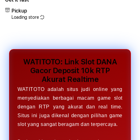
WATITOTO:
WATI
Link
Link
Pickup
Slot
Slot
Loading store
DANA
DAN
Gacor
Gaco
Deposit
Depo
10k
10k
RTP
RTP
Akurat
Akur
Realtime
Real
WATITOTO: Link Slot DANA
Gacor Deposit 10k RTP
Akurat Realtime
WATITOTO adalah situs judi online yang
menyediakan berbagai macam game slot
dengan RTP yang akurat dan real time.
Situs ini juga dikenal dengan pilihan game
slot yang sangat beragam dan terpercaya.