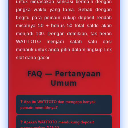
untuk merasakan sensasi bermain dengan
jangka waktu yang lama. Sebab dengan
begitu para pemain cukup deposit rendah
misalnya 50 + bonus 50 total saldo akan
menjadi 100. Dengan demikian, tak heran
WATITOTO menjadi salah satu opsi
menarik untuk anda pilih dalam lingkup link
slot dana gacor.
FAQ — Pertanyaan
Umum
❓ Apa itu WATITOTO dan mengapa banyak
pemain memilihnya?
WATITOTO merupakan situs judi
❓ Apakah WATITOTO mendukung deposit
online yang menyediakan berbagai
menggunakan DANA?