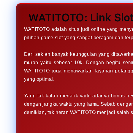
in
modal
WATITOTO: Link Slo
WATITOTO adalah situs judi online yang menye
pilihan game slot yang sangat beragam dan ter
Dari sekian banyak keunggulan yang ditawark
murah yaitu sebesar 10k. Dengan begitu sem
WATITOTO juga menawarkan layanan pelangga
yang optimal.
Yang tak kalah menarik yaitu adanya bonus 
dengan jangka waktu yang lama. Sebab dengan 
demikian, tak heran WATITOTO menjadi salah sat