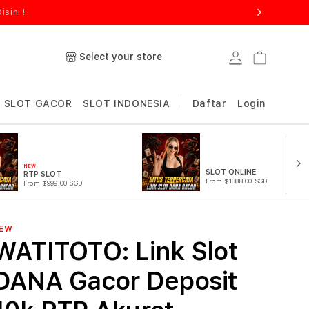
isini !
Select your store
Log in
Cart
S SLOT GACOR
SLOT INDONESIA
Daftar
Login
NEW
SLOT ONLINE
RTP SLOT
From $1888.00 SGD
From $999.00 SGD
EW
WATITOTO: Link Slot
DANA Gacor Deposit