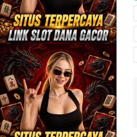
Open
media
3
in
modal