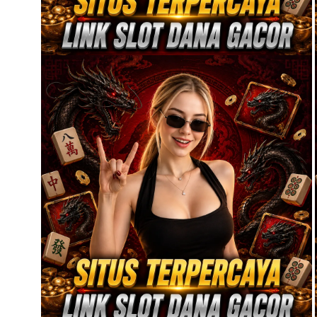
Open
media
4
in
modal