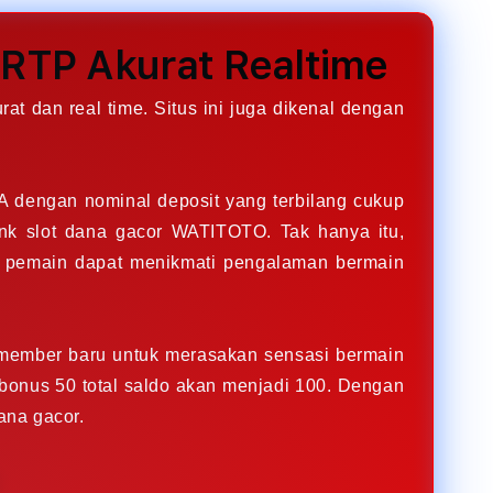
RTP Akurat Realtime
 dan real time. Situs ini juga dikenal dengan
 dengan nominal deposit yang terbilang cukup
nk slot dana gacor WATITOTO. Tak hanya itu,
 pemain dapat menikmati pengalaman bermain
member baru untuk merasakan sensasi bermain
bonus 50 total saldo akan menjadi 100. Dengan
ana gacor.