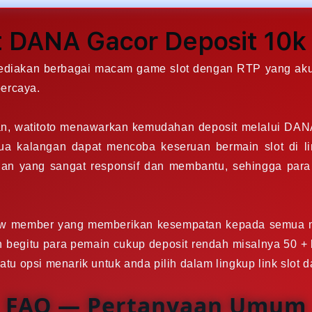
in
modal
t DANA Gacor Deposit 10k 
diakan berbagai macam game slot dengan RTP yang akurat
percaya.
an, watitoto menawarkan kemudahan deposit melalui DANA
ua kalangan dapat mencoba keseruan bermain slot di li
n yang sangat responsif dan membantu, sehingga para
new member yang memberikan kesempatan kepada semua 
begitu para pemain cukup deposit rendah misalnya 50 + 
u opsi menarik untuk anda pilih dalam lingkup link slot d
FAQ — Pertanyaan Umum