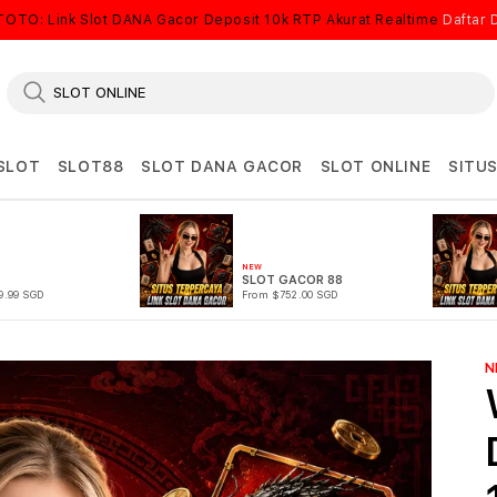
OTO: Link Slot DANA Gacor Deposit 10k RTP Akurat Realtime
Daftar D
 SLOT
SLOT88
SLOT DANA GACOR
SLOT ONLINE
SITU
NEW
SLOT GACOR 88
9.99 SGD
From $752.00 SGD
N