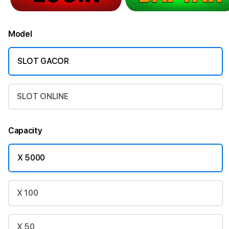
Model
SLOT GACOR
SLOT ONLINE
Capacity
X 5000
X 100
X 50