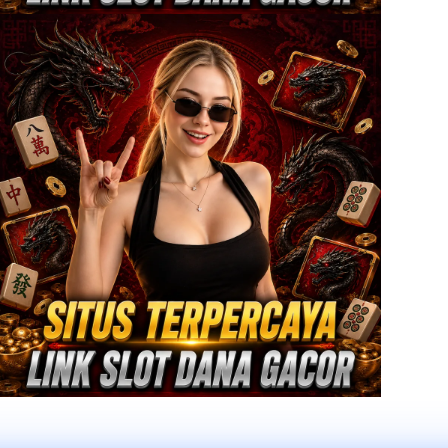
Open
media
7
in
modal
Open
media
9