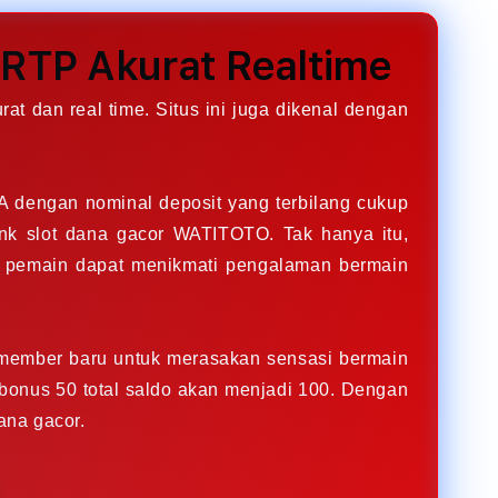
RTP Akurat Realtime
 dan real time. Situs ini juga dikenal dengan
 dengan nominal deposit yang terbilang cukup
nk slot dana gacor WATITOTO. Tak hanya itu,
 pemain dapat menikmati pengalaman bermain
member baru untuk merasakan sensasi bermain
bonus 50 total saldo akan menjadi 100. Dengan
ana gacor.