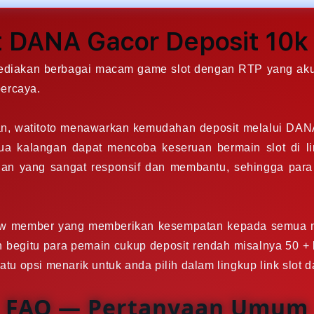
in
modal
t DANA Gacor Deposit 10k 
diakan berbagai macam game slot dengan RTP yang akurat
percaya.
an, watitoto menawarkan kemudahan deposit melalui DANA
ua kalangan dapat mencoba keseruan bermain slot di li
n yang sangat responsif dan membantu, sehingga para
new member yang memberikan kesempatan kepada semua 
begitu para pemain cukup deposit rendah misalnya 50 + 
u opsi menarik untuk anda pilih dalam lingkup link slot d
FAQ — Pertanyaan Umum