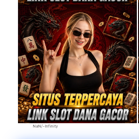
Open
media
6
in
modal
Open
of
NaN
/
-Infinity
media
8