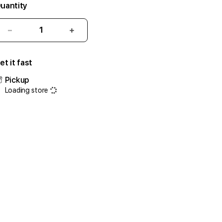
uantity
Decrease
Increase
quantity
quantity
for
for
et it fast
WATITOTO:
WATITOTO:
Link
Link
Pickup
Slot
Slot
Loading store
DANA
DANA
Gacor
Gacor
Deposit
Deposit
10k
10k
RTP
RTP
Akurat
Akurat
Realtime
Realtime