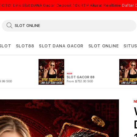
OTO: Link Slot DANA Gacor Deposit 10k RTP Akurat Realtime
Daftar D
 SLOT
SLOT88
SLOT DANA GACOR
SLOT ONLINE
SITU
NEW
SLOT GACOR 88
9.99 SGD
From $752.00 SGD
N