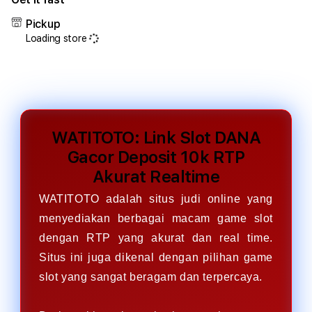
WATITOTO:
WATI
Link
Link
Pickup
Slot
Slot
Loading store
DANA
DAN
Gacor
Gaco
Deposit
Depo
10k
10k
RTP
RTP
Akurat
Akur
Realtime
Real
WATITOTO: Link Slot DANA
Gacor Deposit 10k RTP
Akurat Realtime
WATITOTO adalah situs judi online yang
menyediakan berbagai macam game slot
dengan RTP yang akurat dan real time.
Situs ini juga dikenal dengan pilihan game
slot yang sangat beragam dan terpercaya.