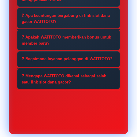
pilihan permainan slot dari provider
Ya. WATITOTO menyediakan metode
populer dengan informasi RTP yang
❓ Apa keuntungan bergabung di link slot dana
deposit melalui DANA yang cepat dan
gacor WATITOTO?
diperbarui secara real time. Banyak
mudah digunakan. Dengan minimal
pemain memilih WATITOTO karena
Selain menyediakan beragam pilihan
deposit mulai dari 10 ribu rupiah,
❓ Apakah WATITOTO memberikan bonus untuk
koleksi gamenya lengkap, sistem
game slot, WATITOTO juga
member baru?
pemain dapat melakukan transaksi
transaksi yang praktis, serta layanan
menawarkan kemudahan transaksi
secara praktis tanpa proses yang
Ya. WATITOTO menyediakan bonus
yang dinilai terpercaya.
melalui DANA, layanan pelanggan
❓ Bagaimana layanan pelanggan di WATITOTO?
rumit.
new member yang dapat menambah
yang responsif, serta berbagai
saldo awal bermain sesuai ketentuan
WATITOTO didukung oleh tim
promo menarik yang dapat dinikmati
❓ Mengapa WATITOTO dikenal sebagai salah
promo yang berlaku. Bonus tersebut
layanan pelanggan yang responsif
satu link slot dana gacor?
oleh pemain baru maupun pemain
memberikan kesempatan bagi
dan siap membantu berbagai
lama.
WATITOTO dikenal sebagai salah satu
pemain baru untuk menikmati
kebutuhan pengguna, mulai dari
pilihan link slot dana gacor karena
permainan lebih lama dengan modal
proses pendaftaran, transaksi
menghadirkan koleksi game yang
yang lebih ringan.
deposit, hingga bantuan terkait akun
beragam, informasi RTP real time,
sehingga pengalaman bermain
deposit DANA mulai 10 ribu, bonus
menjadi lebih nyaman.