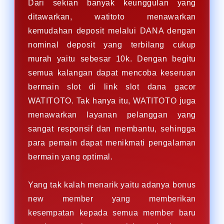
Dari sekian banyak keunggulan yang
ditawarkan, watitoto menawarkan
kemudahan deposit melalui DANA dengan
nominal deposit yang terbilang cukup
murah yaitu sebesar 10k. Dengan begitu
semua kalangan dapat mencoba keseruan
bermain slot di link slot dana gacor
WATITOTO. Tak hanya itu, WATITOTO juga
menawarkan layanan pelanggan yang
sangat responsif dan membantu, sehingga
para pemain dapat menikmati pengalaman
bermain yang optimal.
Yang tak kalah menarik yaitu adanya bonus
new member yang memberikan
kesempatan kepada semua member baru