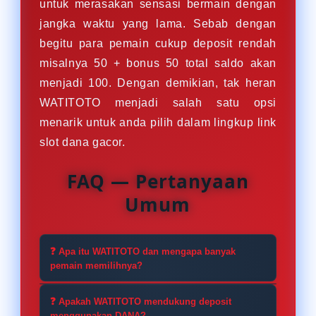
untuk merasakan sensasi bermain dengan
jangka waktu yang lama. Sebab dengan
begitu para pemain cukup deposit rendah
misalnya 50 + bonus 50 total saldo akan
menjadi 100. Dengan demikian, tak heran
WATITOTO menjadi salah satu opsi
menarik untuk anda pilih dalam lingkup link
slot dana gacor.
FAQ — Pertanyaan
Umum
❓ Apa itu WATITOTO dan mengapa banyak
pemain memilihnya?
WATITOTO merupakan situs judi
❓ Apakah WATITOTO mendukung deposit
online yang menyediakan berbagai
menggunakan DANA?