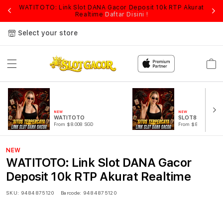
WATITOTO: Link Slot DANA Gacor Deposit 10k RTP Akurat
Fi
Realtime
Daftar Disini !
Select your store
Cart
NEW
NEW
WATITOTO
SLOT88
From $8.008 SGD
From $889.99 SGD
NEW
WATITOTO: Link Slot DANA Gacor
Deposit 10k RTP Akurat Realtime
SKU:
9484875120
Barcode:
9484875120