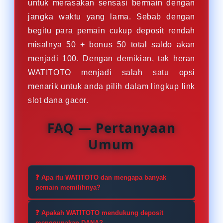
untuk merasakan sensasi bermain dengan
jangka waktu yang lama. Sebab dengan
begitu para pemain cukup deposit rendah
misalnya 50 + bonus 50 total saldo akan
menjadi 100. Dengan demikian, tak heran
WATITOTO menjadi salah satu opsi
menarik untuk anda pilih dalam lingkup link
slot dana gacor.
FAQ — Pertanyaan
Umum
❓ Apa itu WATITOTO dan mengapa banyak
pemain memilihnya?
WATITOTO merupakan situs judi
❓ Apakah WATITOTO mendukung deposit
online yang menyediakan berbagai
menggunakan DANA?