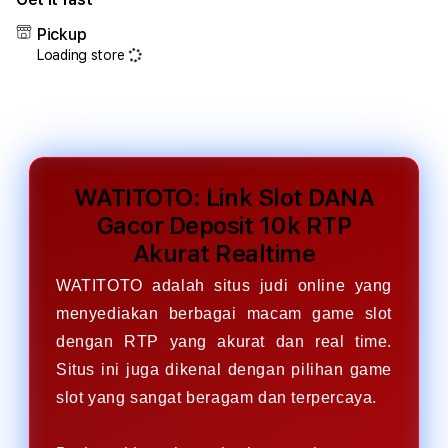
WATITOTO:
WATI
Link
Link
Pickup
Slot
Slot
Loading store
DANA
DAN
Gacor
Gaco
Deposit
Depo
10k
10k
RTP
RTP
Akurat
Akur
Realtime
Real
WATITOTO: Link Slot DANA
Gacor Deposit 10k RTP
Akurat Realtime
WATITOTO adalah situs judi online yang
menyediakan berbagai macam game slot
dengan RTP yang akurat dan real time.
Situs ini juga dikenal dengan pilihan game
slot yang sangat beragam dan terpercaya.