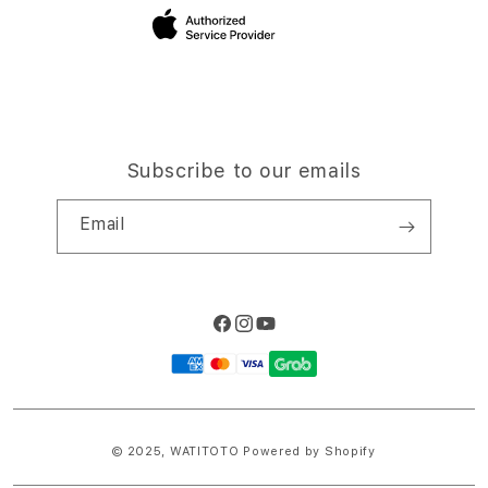
Site Terms of Use
Subscribe to our emails
Email
Facebook
Instagram
YouTube
Payment
methods
© 2025,
WATITOTO
Powered by Shopify