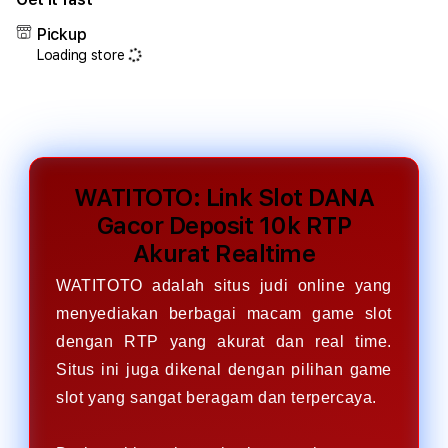
WATITOTO:
WATI
Link
Link
Pickup
Slot
Slot
Loading store
DANA
DAN
Gacor
Gaco
Deposit
Depo
10k
10k
RTP
RTP
Akurat
Akur
Realtime
Real
WATITOTO: Link Slot DANA
Gacor Deposit 10k RTP
Akurat Realtime
WATITOTO adalah situs judi online yang
menyediakan berbagai macam game slot
dengan RTP yang akurat dan real time.
Situs ini juga dikenal dengan pilihan game
slot yang sangat beragam dan terpercaya.