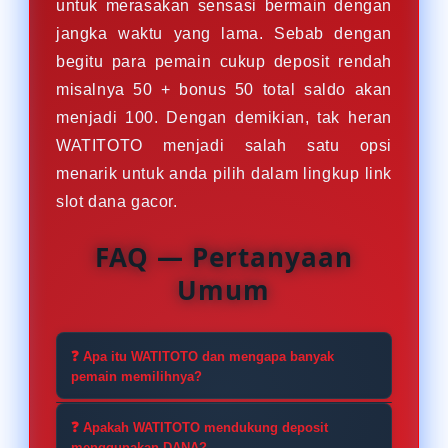
untuk merasakan sensasi bermain dengan
jangka waktu yang lama. Sebab dengan
begitu para pemain cukup deposit rendah
misalnya 50 + bonus 50 total saldo akan
menjadi 100. Dengan demikian, tak heran
WATITOTO menjadi salah satu opsi
menarik untuk anda pilih dalam lingkup link
slot dana gacor.
FAQ — Pertanyaan
Umum
❓ Apa itu WATITOTO dan mengapa banyak
pemain memilihnya?
WATITOTO merupakan situs judi
❓ Apakah WATITOTO mendukung deposit
online yang menyediakan berbagai
menggunakan DANA?