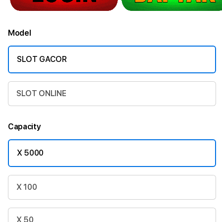
Model
SLOT GACOR
SLOT ONLINE
Capacity
X 5000
X 100
X 50