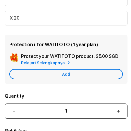
X 20
Protection+ for WATITOTO (1 year plan)
Protect your WATITOTO product.
$5.00 SGD
Add
Pelajari Selengkapnya
Appl
Care
Add
Quantity
Decrease
Incr
quantity
quant
for
for
Get it fast