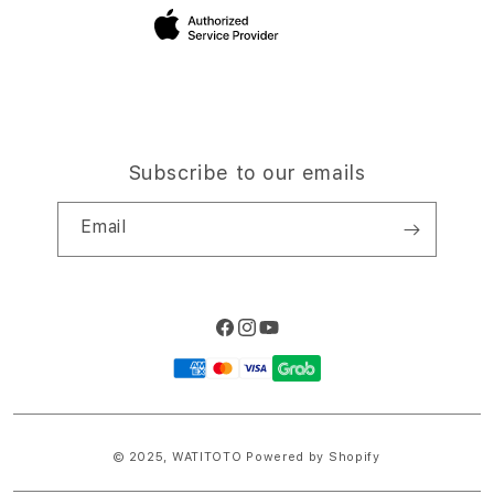
Site Terms of Use
Subscribe to our emails
Email
Facebook
Instagram
YouTube
Payment
methods
© 2025,
WATITOTO
Powered by Shopify