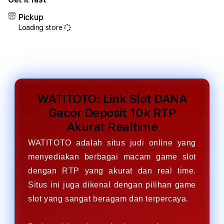
WATITOTO:
WATI
Link
Link
Pickup
Slot
Slot
Loading store
DANA
DAN
Gacor
Gaco
Deposit
Depo
10k
10k
RTP
RTP
Akurat
Akur
Realtime
Real
WATITOTO: Link Slot DANA
Gacor Deposit 10k RTP
Akurat Realtime
WATITOTO adalah situs judi online yang
menyediakan berbagai macam game slot
dengan RTP yang akurat dan real time.
Situs ini juga dikenal dengan pilihan game
slot yang sangat beragam dan terpercaya.