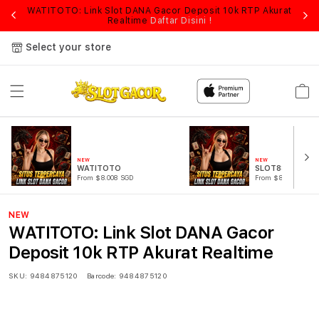
WATITOTO: Link Slot DANA Gacor Deposit 10k RTP Akurat
Fi
Realtime
Daftar Disini !
Select your store
Cart
NEW
NEW
WATITOTO
SLOT88
From $8.008 SGD
From $889.99 SGD
NEW
WATITOTO: Link Slot DANA Gacor
Deposit 10k RTP Akurat Realtime
SKU:
9484875120
Barcode:
9484875120