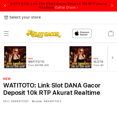
WATITOTO: Link Slot DANA Gacor Deposit 10k RTP Akurat
Fi
Realtime
Daftar Disini !
Select your store
Cart
NEW
NEW
WATITOTO
SLOT88
From $8.008 SGD
From $889.99 SGD
NEW
WATITOTO: Link Slot DANA Gacor
Deposit 10k RTP Akurat Realtime
SKU:
9484875120
Barcode:
9484875120