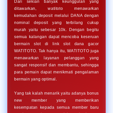
Dari sekian banyak keunggulan yang
ditawarkan, watitoto menawarkan
kemudahan deposit melalui DANA dengan
nominal deposit yang terbilang cukup
murah yaitu sebesar 10k. Dengan begitu
semua kalangan dapat mencoba keseruan
bermain slot di link slot dana gacor
WATITOTO. Tak hanya itu, WATITOTO juga
menawarkan layanan pelanggan yang
sangat responsif dan membantu, sehingga
para pemain dapat menikmati pengalaman
bermain yang optimal.
Yang tak kalah menarik yaitu adanya bonus
new member yang memberikan
kesempatan kepada semua member baru