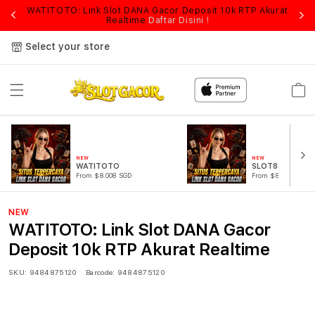
WATITOTO: Link Slot DANA Gacor Deposit 10k RTP Akurat
Fi
Realtime
Daftar Disini !
Select your store
Cart
NEW
NEW
WATITOTO
SLOT88
From $8.008 SGD
From $889.99 SGD
NEW
WATITOTO: Link Slot DANA Gacor
Deposit 10k RTP Akurat Realtime
SKU:
9484875120
Barcode:
9484875120