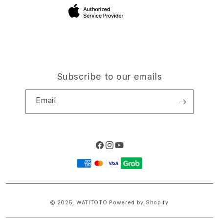
Site Terms of Use
Subscribe to our emails
Email
Facebook
Instagram
YouTube
Payment
methods
© 2025,
WATITOTO
Powered by Shopify