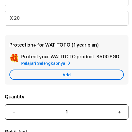
X 20
Protection+ for WATITOTO (1 year plan)
Protect your WATITOTO product.
$5.00 SGD
Add
Pelajari Selengkapnya
Appl
Care
Add
Quantity
Decrease
Incr
quantity
quant
for
for
Get it fast