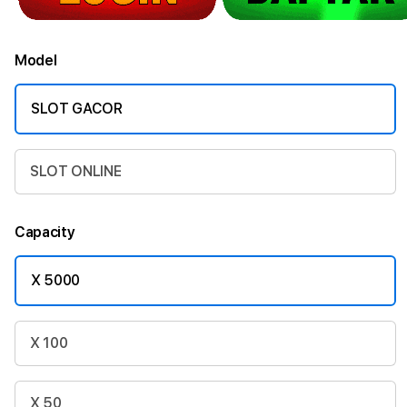
Model
SLOT GACOR
SLOT ONLINE
Capacity
X 5000
X 100
X 50