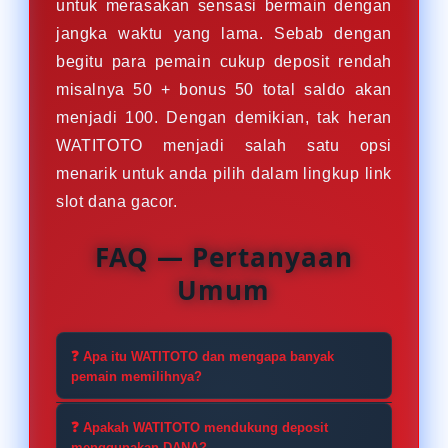
untuk merasakan sensasi bermain dengan
jangka waktu yang lama. Sebab dengan
begitu para pemain cukup deposit rendah
misalnya 50 + bonus 50 total saldo akan
menjadi 100. Dengan demikian, tak heran
WATITOTO menjadi salah satu opsi
menarik untuk anda pilih dalam lingkup link
slot dana gacor.
FAQ — Pertanyaan
Umum
❓ Apa itu WATITOTO dan mengapa banyak
pemain memilihnya?
WATITOTO merupakan situs judi
❓ Apakah WATITOTO mendukung deposit
online yang menyediakan berbagai
menggunakan DANA?