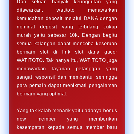
Dari sekian banyak keunggulan yang
ditawarkan, watitoto menawarkan
kemudahan deposit melalui DANA dengan
nominal deposit yang terbilang cukup
murah yaitu sebesar 10k. Dengan begitu
semua kalangan dapat mencoba keseruan
bermain slot di link slot dana gacor
WATITOTO. Tak hanya itu, WATITOTO juga
menawarkan layanan pelanggan yang
sangat responsif dan membantu, sehingga
para pemain dapat menikmati pengalaman
bermain yang optimal.
Yang tak kalah menarik yaitu adanya bonus
new member yang memberikan
kesempatan kepada semua member baru