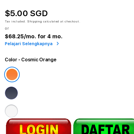
$5.00 SGD
Tax included.
Shipping
calculated at checkout.
or
$68.25
/mo. for 4 mo.
Pelajari Selengkapnya
Color
- Cosmic Orange