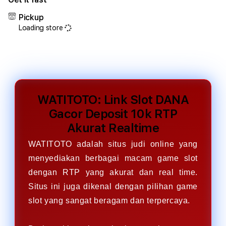
WATITOTO:
WATI
Link
Link
Pickup
Slot
Slot
Loading store
DANA
DAN
Gacor
Gaco
Deposit
Depo
10k
10k
RTP
RTP
Akurat
Akur
Realtime
Real
WATITOTO: Link Slot DANA
Gacor Deposit 10k RTP
Akurat Realtime
WATITOTO adalah situs judi online yang
menyediakan berbagai macam game slot
dengan RTP yang akurat dan real time.
Situs ini juga dikenal dengan pilihan game
slot yang sangat beragam dan terpercaya.