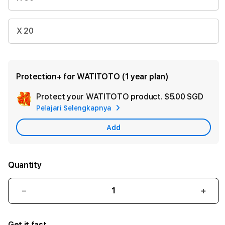
X 20
Protection+ for WATITOTO (1 year plan)
Protect your WATITOTO product.
$5.00 SGD
Add
Pelajari Selengkapnya
Appl
Care
Add
Quantity
Decrease
Incr
quantity
quant
for
for
Get it fast