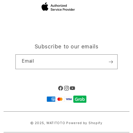
Site Terms of Use
Subscribe to our emails
Email
Facebook
Instagram
YouTube
Payment
methods
© 2025,
WATITOTO
Powered by Shopify