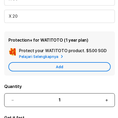
X 20
Protection+ for WATITOTO (1 year plan)
Protect your WATITOTO product.
$5.00 SGD
Add
Pelajari Selengkapnya
Appl
Care
Add
Quantity
Decrease
Incr
quantity
quant
for
for
Get it fast