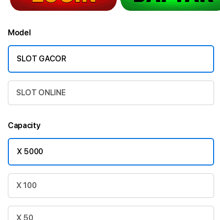
Model
SLOT GACOR
SLOT ONLINE
Capacity
X 5000
X 100
X 50