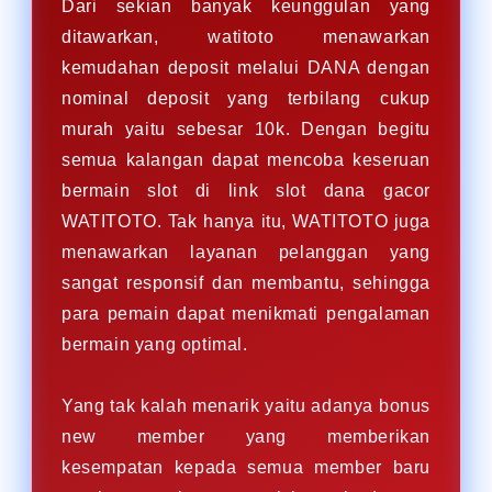
Dari sekian banyak keunggulan yang
ditawarkan, watitoto menawarkan
kemudahan deposit melalui DANA dengan
nominal deposit yang terbilang cukup
murah yaitu sebesar 10k. Dengan begitu
semua kalangan dapat mencoba keseruan
bermain slot di link slot dana gacor
WATITOTO. Tak hanya itu, WATITOTO juga
menawarkan layanan pelanggan yang
sangat responsif dan membantu, sehingga
para pemain dapat menikmati pengalaman
bermain yang optimal.
Yang tak kalah menarik yaitu adanya bonus
new member yang memberikan
kesempatan kepada semua member baru