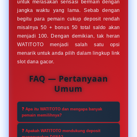
untuk merasakan sensasi bermain dengan
jangka waktu yang lama. Sebab dengan
begitu para pemain cukup deposit rendah
misalnya 50 + bonus 50 total saldo akan
menjadi 100. Dengan demikian, tak heran
WATITOTO menjadi salah satu opsi
menarik untuk anda pilih dalam lingkup link
slot dana gacor.
FAQ — Pertanyaan
Umum
❓ Apa itu WATITOTO dan mengapa banyak
pemain memilihnya?
WATITOTO merupakan situs judi
❓ Apakah WATITOTO mendukung deposit
online yang menyediakan berbagai
menggunakan DANA?