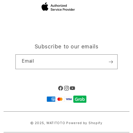
Site Terms of Use
Subscribe to our emails
Email
Facebook
Instagram
YouTube
Payment
methods
© 2025,
WATITOTO
Powered by Shopify