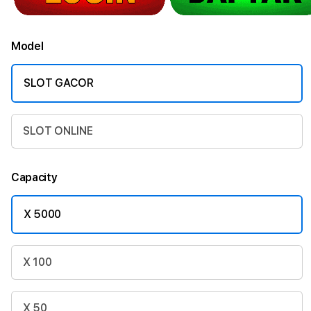
Model
SLOT GACOR
SLOT ONLINE
Capacity
X 5000
X 100
X 50