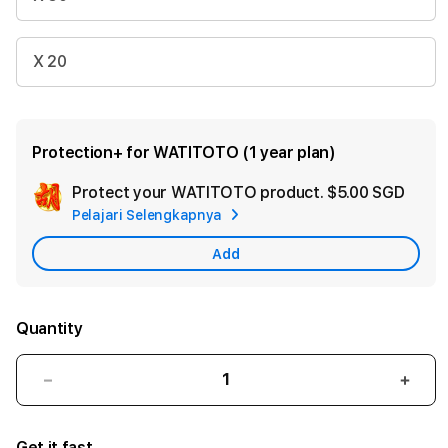
X 20
Protection+ for WATITOTO (1 year plan)
Protect your WATITOTO product.
$5.00 SGD
Add
Pelajari Selengkapnya
Appl
Care
Add
Quantity
Decrease
Incr
quantity
quant
for
for
Get it fast