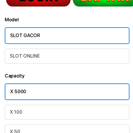
Model
SLOT GACOR
SLOT ONLINE
Capacity
X 5000
X 100
X 50