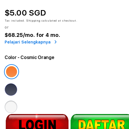
$5.00 SGD
Tax included.
Shipping
calculated at checkout.
or
$68.25
/mo. for 4 mo.
Pelajari Selengkapnya
Color
- Cosmic Orange