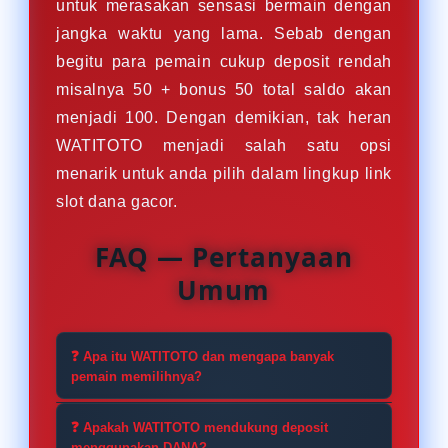
untuk merasakan sensasi bermain dengan
jangka waktu yang lama. Sebab dengan
begitu para pemain cukup deposit rendah
misalnya 50 + bonus 50 total saldo akan
menjadi 100. Dengan demikian, tak heran
WATITOTO menjadi salah satu opsi
menarik untuk anda pilih dalam lingkup link
slot dana gacor.
FAQ — Pertanyaan
Umum
❓ Apa itu WATITOTO dan mengapa banyak
pemain memilihnya?
WATITOTO merupakan situs judi
❓ Apakah WATITOTO mendukung deposit
online yang menyediakan berbagai
menggunakan DANA?