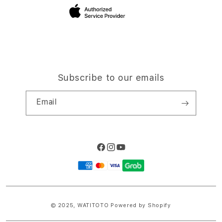
Site Terms of Use
Subscribe to our emails
Email
Facebook
Instagram
YouTube
Payment
methods
© 2025,
WATITOTO
Powered by Shopify