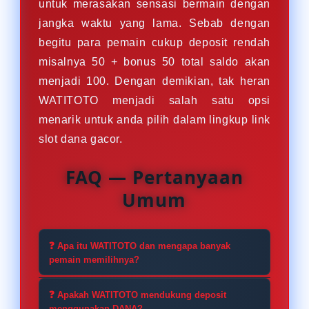
untuk merasakan sensasi bermain dengan
jangka waktu yang lama. Sebab dengan
begitu para pemain cukup deposit rendah
misalnya 50 + bonus 50 total saldo akan
menjadi 100. Dengan demikian, tak heran
WATITOTO menjadi salah satu opsi
menarik untuk anda pilih dalam lingkup link
slot dana gacor.
FAQ — Pertanyaan
Umum
❓ Apa itu WATITOTO dan mengapa banyak
pemain memilihnya?
WATITOTO merupakan situs judi
❓ Apakah WATITOTO mendukung deposit
online yang menyediakan berbagai
menggunakan DANA?