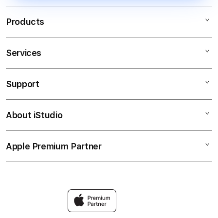
member baru, serta sistem layanan
yang dirancang agar pemain dapat
Products
menikmati akses permainan dengan
lebih mudah dan nyaman.
Services
SLOT RESMI INDONESIA
SLOT MAXWIN
Support
AppleCare+
slot88 resmi
Corporate
SLOT ONLINE
About iStudio
My Account
SLOT GACOR
SLOT88
Collection & Delivery
Elush Service Provider
SLOT GACOR
Apple Premium Partner
About Us
Returns & Exchanges
Financing Options
slot88 resmi
Find an iStudio near you
Contact Us
Trade-in
LINK RESMI
Why Shop at iStudio
FAQ
Traveller’s Reservation
Elush Corporate Website
Privacy Policy