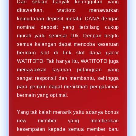
Dari sekian banyak keunggulan yang
ditawarkan, watitoto menawarkan
kemudahan deposit melalui DANA dengan
nominal deposit yang terbilang cukup
murah yaitu sebesar 10k. Dengan begitu
semua kalangan dapat mencoba keseruan
bermain slot di link slot dana gacor
WATITOTO. Tak hanya itu, WATITOTO juga
menawarkan layanan pelanggan yang
sangat responsif dan membantu, sehingga
para pemain dapat menikmati pengalaman
bermain yang optimal.
Yang tak kalah menarik yaitu adanya bonus
new member yang memberikan
kesempatan kepada semua member baru