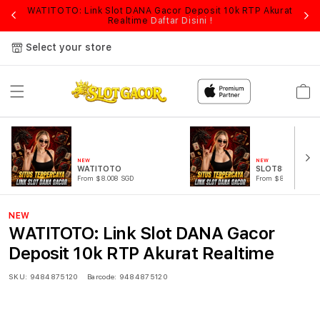
WATITOTO: Link Slot DANA Gacor Deposit 10k RTP Akurat
Fi
Realtime
Daftar Disini !
Select your store
Cart
NEW
NEW
WATITOTO
SLOT88
From $8.008 SGD
From $889.99 SGD
NEW
WATITOTO: Link Slot DANA Gacor
Deposit 10k RTP Akurat Realtime
SKU:
9484875120
Barcode:
9484875120