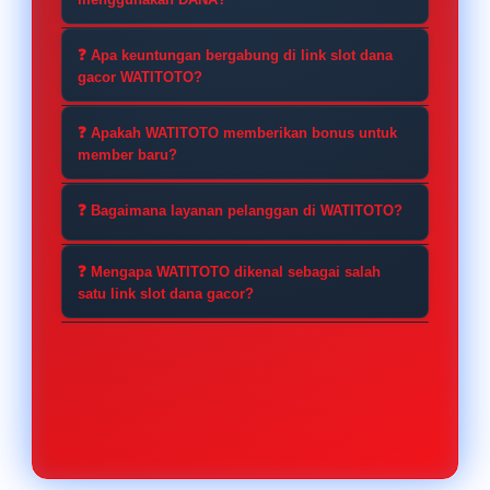
pilihan permainan slot dari provider
Ya. WATITOTO menyediakan metode
populer dengan informasi RTP yang
❓ Apa keuntungan bergabung di link slot dana
deposit melalui DANA yang cepat dan
gacor WATITOTO?
diperbarui secara real time. Banyak
mudah digunakan. Dengan minimal
pemain memilih WATITOTO karena
Selain menyediakan beragam pilihan
deposit mulai dari 10 ribu rupiah,
❓ Apakah WATITOTO memberikan bonus untuk
koleksi gamenya lengkap, sistem
game slot, WATITOTO juga
member baru?
pemain dapat melakukan transaksi
transaksi yang praktis, serta layanan
menawarkan kemudahan transaksi
secara praktis tanpa proses yang
Ya. WATITOTO menyediakan bonus
yang dinilai terpercaya.
melalui DANA, layanan pelanggan
❓ Bagaimana layanan pelanggan di WATITOTO?
rumit.
new member yang dapat menambah
yang responsif, serta berbagai
saldo awal bermain sesuai ketentuan
WATITOTO didukung oleh tim
promo menarik yang dapat dinikmati
❓ Mengapa WATITOTO dikenal sebagai salah
promo yang berlaku. Bonus tersebut
layanan pelanggan yang responsif
satu link slot dana gacor?
oleh pemain baru maupun pemain
memberikan kesempatan bagi
dan siap membantu berbagai
lama.
WATITOTO dikenal sebagai salah satu
pemain baru untuk menikmati
kebutuhan pengguna, mulai dari
pilihan link slot dana gacor karena
permainan lebih lama dengan modal
proses pendaftaran, transaksi
menghadirkan koleksi game yang
yang lebih ringan.
deposit, hingga bantuan terkait akun
beragam, informasi RTP real time,
sehingga pengalaman bermain
deposit DANA mulai 10 ribu, bonus
menjadi lebih nyaman.