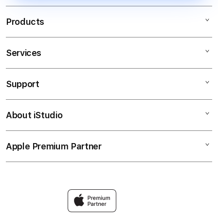
member baru, serta sistem layanan
yang dirancang agar pemain dapat
Products
menikmati akses permainan dengan
lebih mudah dan nyaman.
Services
SLOT RESMI INDONESIA
SLOT MAXWIN
Support
AppleCare+
slot88 resmi
Corporate
SLOT ONLINE
About iStudio
My Account
SLOT GACOR
SLOT88
Collection & Delivery
Elush Service Provider
SLOT GACOR
Apple Premium Partner
About Us
Returns & Exchanges
Financing Options
slot88 resmi
Find an iStudio near you
Contact Us
Trade-in
LINK RESMI
Why Shop at iStudio
FAQ
Traveller’s Reservation
Elush Corporate Website
Privacy Policy