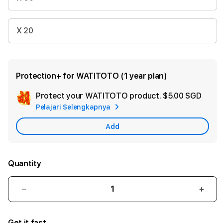
X 20
Protection+ for WATITOTO (1 year plan)
Protect your WATITOTO product.
$5.00 SGD
Add
Pelajari Selengkapnya
Appl
Care
Add
Quantity
Decrease
Incr
quantity
quant
for
for
Get it fast