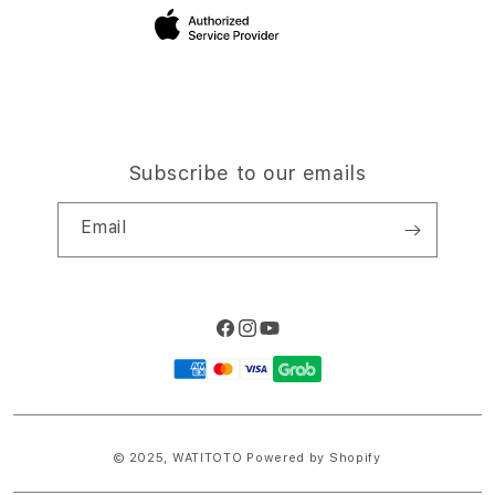
Site Terms of Use
Subscribe to our emails
Email
Facebook
Instagram
YouTube
Payment
methods
© 2025,
WATITOTO
Powered by Shopify