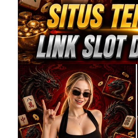
Open
media
1
in
modal