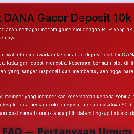
in
modal
t DANA Gacor Deposit 10k 
diakan berbagai macam game slot dengan RTP yang akurat
percaya.
an, watitoto menawarkan kemudahan deposit melalui DANA
ua kalangan dapat mencoba keseruan bermain slot di li
n yang sangat responsif dan membantu, sehingga para
new member yang memberikan kesempatan kepada semua 
begitu para pemain cukup deposit rendah misalnya 50 + 
u opsi menarik untuk anda pilih dalam lingkup link slot d
FAQ — Pertanyaan Umum