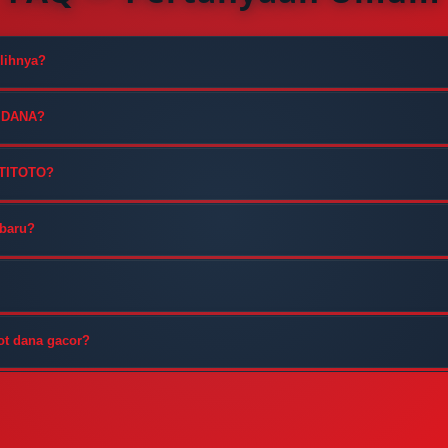
lihnya?
g menyediakan berbagai pilihan permainan slot dari p
 DANA?
ain memilih WATITOTO karena koleksi gamenya lengk
t melalui DANA yang cepat dan mudah digunakan. De
ATITOTO?
secara praktis tanpa proses yang rumit.
e slot, WATITOTO juga menawarkan kemudahan transak
baru?
yang dapat dinikmati oleh pemain baru maupun pemain
mber yang dapat menambah saldo awal bermain sesu
ain baru untuk menikmati permainan lebih lama denga
langgan yang responsif dan siap membantu berbagai
ot dana gacor?
antuan terkait akun sehingga pengalaman bermain menj
ihan link slot dana gacor karena menghadirkan kolek
member baru, serta sistem layanan yang dirancang ag