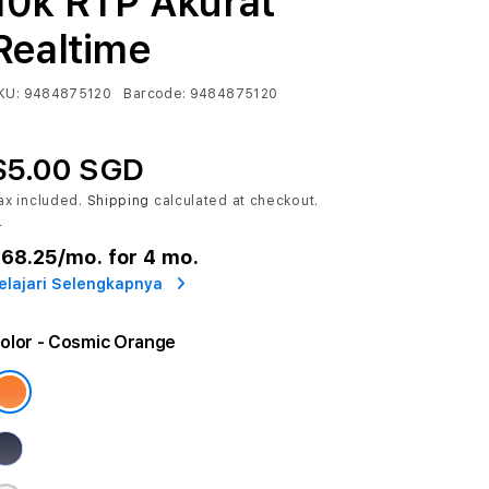
10k RTP Akurat
Realtime
KU:
9484875120
Barcode:
9484875120
$5.00 SGD
ax included.
Shipping
calculated at checkout.
r
68.25
/mo. for 4 mo.
elajari Selengkapnya
olor
- Cosmic Orange