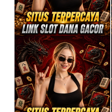
Open
media
2
in
modal