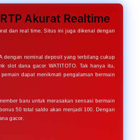
RTP Akurat Realtime
 dan real time. Situs ini juga dikenal dengan
 dengan nominal deposit yang terbilang cukup
nk slot dana gacor WATITOTO. Tak hanya itu,
 pemain dapat menikmati pengalaman bermain
member baru untuk merasakan sensasi bermain
bonus 50 total saldo akan menjadi 100. Dengan
ana gacor.