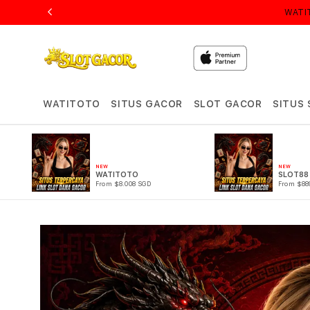
WATIT
WATITOTO
SITUS GACOR
SLOT GACOR
SITUS
NEW
NEW
WATITOTO
SLOT88
From $8.008 SGD
From $88
Skip to
product
information