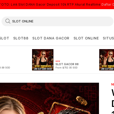
OTO: Link Slot DANA Gacor Deposit 10k RTP Akurat Realtime
Daftar D
 SLOT
SLOT88
SLOT DANA GACOR
SLOT ONLINE
SITU
NEW
SLOT GACOR 88
9.99 SGD
From $752.00 SGD
N