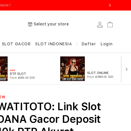
isini !
Select your store
Log in
Cart
S SLOT GACOR
SLOT INDONESIA
Daftar
Login
NEW
SLOT ONLINE
RTP SLOT
From $1888.00 SGD
From $999.00 SGD
EW
WATITOTO: Link Slot
DANA Gacor Deposit