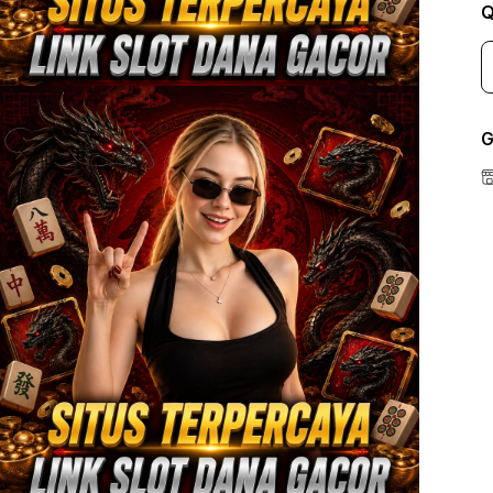
Q
Open
media
5
G
in
modal