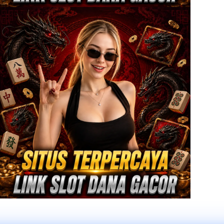
Open
media
7
in
modal
Open
media
9