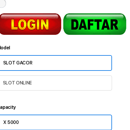
odel
SLOT GACOR
SLOT ONLINE
apacity
X 5000