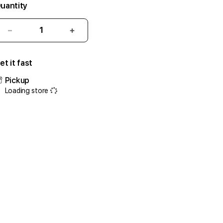
uantity
Decrease
Increase
quantity
quantity
for
for
et it fast
WATITOTO:
WATITOTO:
Link
Link
Pickup
Slot
Slot
Loading store
DANA
DANA
Gacor
Gacor
Deposit
Deposit
10k
10k
RTP
RTP
Akurat
Akurat
Realtime
Realtime