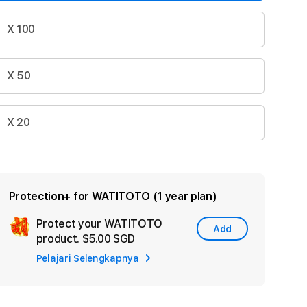
X 100
X 50
X 20
Protection+ for WATITOTO (1 year plan)
Protect your WATITOTO
Add
Add
product.
$5.00 SGD
Apple
Pelajari Selengkapnya
Care