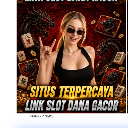
Open
media
6
in
modal
Open
of
NaN
/
-Infinity
media
8