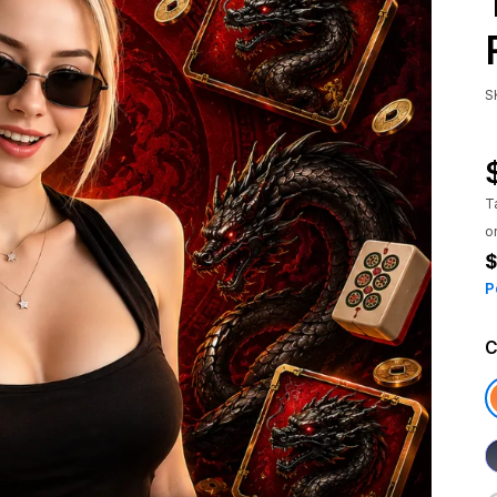
S
T
o
$
P
C