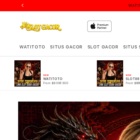
WATIT
WATITOTO
SITUS GACOR
SLOT GACOR
SITUS
NEW
NEW
WATITOTO
SLOT88
From $8.008 SGD
From $88
Skip to
product
information