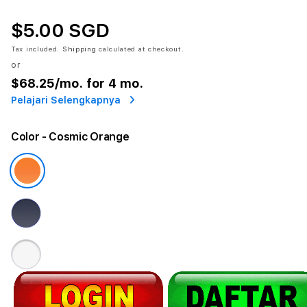
$5.00 SGD
Tax included.
Shipping
calculated at checkout.
or
$68.25
/mo. for 4 mo.
Pelajari Selengkapnya
Color
- Cosmic Orange