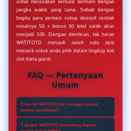
untuk merasakan sensasi bermain dengan
jangka waktu yang lama. Sebab dengan
begitu para pemain cukup deposit rendah
misalnya 50 + bonus 50 total saldo akan
menjadi 100. Dengan demikian, tak heran
WATITOTO menjadi salah satu opsi
menarik untuk anda pilih dalam lingkup link
slot dana gacor.
FAQ — Pertanyaan
Umum
❓ Apa itu WATITOTO dan mengapa banyak
pemain memilihnya?
WATITOTO merupakan situs judi
❓ Apakah WATITOTO mendukung deposit
online yang menyediakan berbagai
menggunakan DANA?