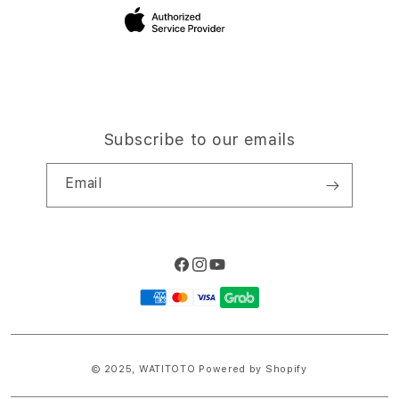
Site Terms of Use
Subscribe to our emails
Email
Facebook
Instagram
YouTube
Payment
methods
© 2025,
WATITOTO
Powered by Shopify