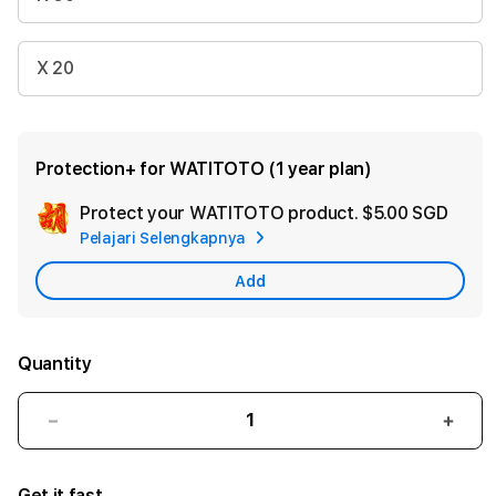
X 20
Protection+ for WATITOTO (1 year plan)
Protect your WATITOTO product.
$5.00 SGD
Add
Pelajari Selengkapnya
Appl
Care
Add
Quantity
Decrease
Incr
quantity
quant
for
for
Get it fast