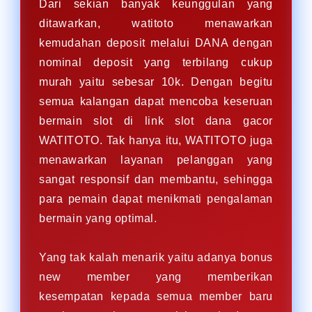
Dari sekian banyak keunggulan yang
ditawarkan, watitoto menawarkan
kemudahan deposit melalui DANA dengan
nominal deposit yang terbilang cukup
murah yaitu sebesar 10k. Dengan begitu
semua kalangan dapat mencoba keseruan
bermain slot di link slot dana gacor
WATITOTO. Tak hanya itu, WATITOTO juga
menawarkan layanan pelanggan yang
sangat responsif dan membantu, sehingga
para pemain dapat menikmati pengalaman
bermain yang optimal.
Yang tak kalah menarik yaitu adanya bonus
new member yang memberikan
kesempatan kepada semua member baru