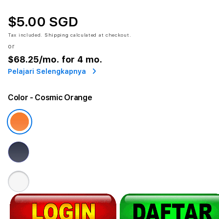
$5.00 SGD
Tax included.
Shipping
calculated at checkout.
or
$68.25
/mo. for 4 mo.
Pelajari Selengkapnya
Color
- Cosmic Orange