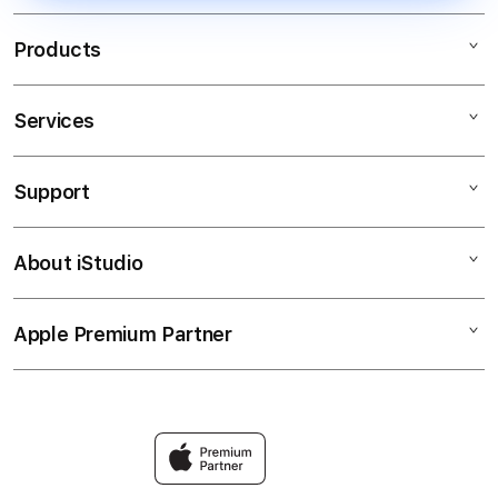
member baru, serta sistem layanan
yang dirancang agar pemain dapat
Products
menikmati akses permainan dengan
lebih mudah dan nyaman.
Services
SLOT RESMI INDONESIA
SLOT MAXWIN
Support
AppleCare+
slot88 resmi
Corporate
SLOT ONLINE
About iStudio
My Account
SLOT GACOR
SLOT88
Collection & Delivery
Elush Service Provider
SLOT GACOR
Apple Premium Partner
About Us
Returns & Exchanges
Financing Options
slot88 resmi
Find an iStudio near you
Contact Us
Trade-in
LINK RESMI
Why Shop at iStudio
FAQ
Traveller’s Reservation
Elush Corporate Website
Privacy Policy