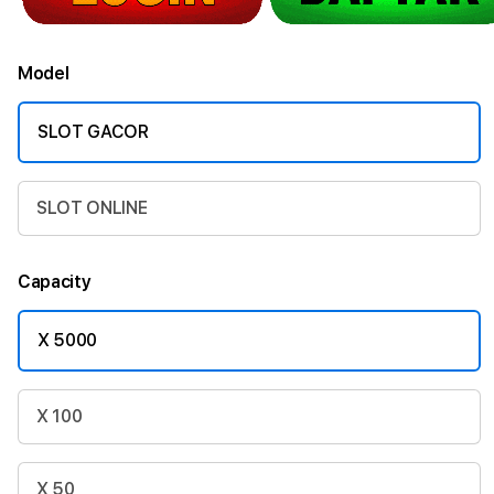
Model
SLOT GACOR
SLOT ONLINE
Capacity
X 5000
X 100
X 50