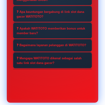
pilihan permainan slot dari provider
Ya. WATITOTO menyediakan metode
populer dengan informasi RTP yang
❓ Apa keuntungan bergabung di link slot dana
deposit melalui DANA yang cepat dan
gacor WATITOTO?
diperbarui secara real time. Banyak
mudah digunakan. Dengan minimal
pemain memilih WATITOTO karena
Selain menyediakan beragam pilihan
deposit mulai dari 10 ribu rupiah,
❓ Apakah WATITOTO memberikan bonus untuk
koleksi gamenya lengkap, sistem
game slot, WATITOTO juga
member baru?
pemain dapat melakukan transaksi
transaksi yang praktis, serta layanan
menawarkan kemudahan transaksi
secara praktis tanpa proses yang
Ya. WATITOTO menyediakan bonus
yang dinilai terpercaya.
melalui DANA, layanan pelanggan
❓ Bagaimana layanan pelanggan di WATITOTO?
rumit.
new member yang dapat menambah
yang responsif, serta berbagai
saldo awal bermain sesuai ketentuan
WATITOTO didukung oleh tim
promo menarik yang dapat dinikmati
❓ Mengapa WATITOTO dikenal sebagai salah
promo yang berlaku. Bonus tersebut
layanan pelanggan yang responsif
satu link slot dana gacor?
oleh pemain baru maupun pemain
memberikan kesempatan bagi
dan siap membantu berbagai
lama.
WATITOTO dikenal sebagai salah satu
pemain baru untuk menikmati
kebutuhan pengguna, mulai dari
pilihan link slot dana gacor karena
permainan lebih lama dengan modal
proses pendaftaran, transaksi
menghadirkan koleksi game yang
yang lebih ringan.
deposit, hingga bantuan terkait akun
beragam, informasi RTP real time,
sehingga pengalaman bermain
deposit DANA mulai 10 ribu, bonus
menjadi lebih nyaman.