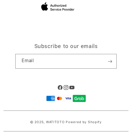
Site Terms of Use
Subscribe to our emails
Email
Facebook
Instagram
YouTube
Payment
methods
© 2025,
WATITOTO
Powered by Shopify