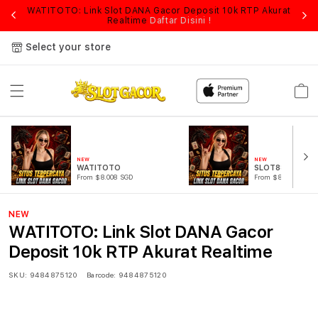
WATITOTO: Link Slot DANA Gacor Deposit 10k RTP Akurat
Fi
Realtime
Daftar Disini !
Select your store
Cart
NEW
NEW
WATITOTO
SLOT88
From $8.008 SGD
From $889.99 SGD
NEW
WATITOTO: Link Slot DANA Gacor
Deposit 10k RTP Akurat Realtime
SKU:
9484875120
Barcode:
9484875120