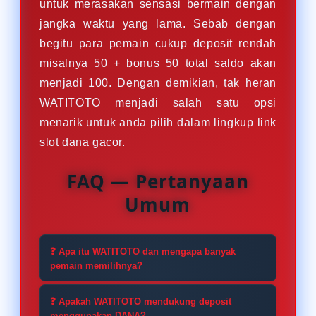
untuk merasakan sensasi bermain dengan
jangka waktu yang lama. Sebab dengan
begitu para pemain cukup deposit rendah
misalnya 50 + bonus 50 total saldo akan
menjadi 100. Dengan demikian, tak heran
WATITOTO menjadi salah satu opsi
menarik untuk anda pilih dalam lingkup link
slot dana gacor.
FAQ — Pertanyaan
Umum
❓ Apa itu WATITOTO dan mengapa banyak
pemain memilihnya?
WATITOTO merupakan situs judi
❓ Apakah WATITOTO mendukung deposit
online yang menyediakan berbagai
menggunakan DANA?