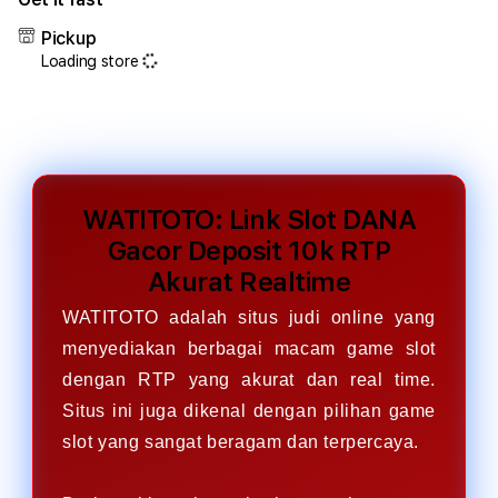
WATITOTO:
WATI
Link
Link
Pickup
Slot
Slot
Loading store
DANA
DAN
Gacor
Gaco
Deposit
Depo
10k
10k
RTP
RTP
Akurat
Akur
Realtime
Real
WATITOTO: Link Slot DANA
Gacor Deposit 10k RTP
Akurat Realtime
WATITOTO adalah situs judi online yang
menyediakan berbagai macam game slot
dengan RTP yang akurat dan real time.
Situs ini juga dikenal dengan pilihan game
slot yang sangat beragam dan terpercaya.