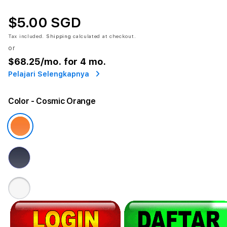
$5.00 SGD
Tax included.
Shipping
calculated at checkout.
or
$68.25
/mo. for 4 mo.
Pelajari Selengkapnya
Color
- Cosmic Orange