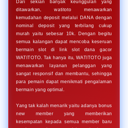
Dari sekian banyak keunggulan yang
ditawarkan, watitoto menawarkan
kemudahan deposit melalui DANA dengan
nominal deposit yang terbilang cukup
murah yaitu sebesar 10k. Dengan begitu
semua kalangan dapat mencoba keseruan
bermain slot di link slot dana gacor
WATITOTO. Tak hanya itu, WATITOTO juga
menawarkan layanan pelanggan yang
sangat responsif dan membantu, sehingga
para pemain dapat menikmati pengalaman
bermain yang optimal.
Yang tak kalah menarik yaitu adanya bonus
new member yang memberikan
kesempatan kepada semua member baru