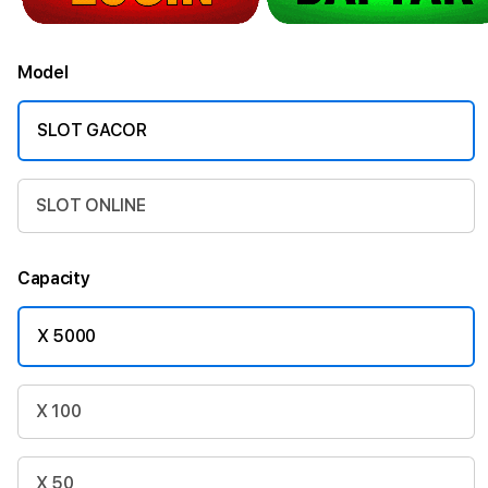
Model
SLOT GACOR
SLOT ONLINE
Capacity
X 5000
X 100
X 50