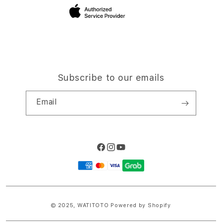
Site Terms of Use
Subscribe to our emails
Email
Facebook
Instagram
YouTube
Payment
methods
© 2025,
WATITOTO
Powered by Shopify