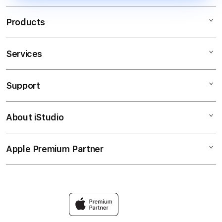
member baru, serta sistem layanan
yang dirancang agar pemain dapat
Products
menikmati akses permainan dengan
lebih mudah dan nyaman.
Services
SLOT RESMI INDONESIA
SLOT MAXWIN
Support
AppleCare+
slot88 resmi
Corporate
SLOT ONLINE
About iStudio
My Account
SLOT GACOR
SLOT88
Collection & Delivery
Elush Service Provider
SLOT GACOR
Apple Premium Partner
About Us
Returns & Exchanges
Financing Options
slot88 resmi
Find an iStudio near you
Contact Us
Trade-in
LINK RESMI
Why Shop at iStudio
FAQ
Traveller’s Reservation
Elush Corporate Website
Privacy Policy