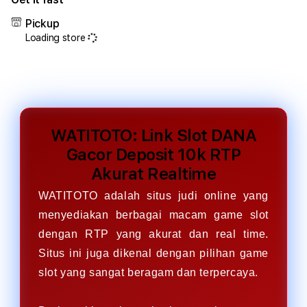
WATITOTO:
WATI
Link
Link
Pickup
Slot
Slot
Loading store
DANA
DAN
Gacor
Gaco
Deposit
Depo
10k
10k
RTP
RTP
Akurat
Akur
Realtime
Real
WATITOTO: Link Slot DANA
Gacor Deposit 10k RTP
Akurat Realtime
WATITOTO adalah situs judi online yang
menyediakan berbagai macam game slot
dengan RTP yang akurat dan real time.
Situs ini juga dikenal dengan pilihan game
slot yang sangat beragam dan terpercaya.