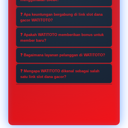
pilihan permainan slot dari provider
Ya. WATITOTO menyediakan metode
populer dengan informasi RTP yang
❓ Apa keuntungan bergabung di link slot dana
deposit melalui DANA yang cepat dan
gacor WATITOTO?
diperbarui secara real time. Banyak
mudah digunakan. Dengan minimal
pemain memilih WATITOTO karena
Selain menyediakan beragam pilihan
deposit mulai dari 10 ribu rupiah,
❓ Apakah WATITOTO memberikan bonus untuk
koleksi gamenya lengkap, sistem
game slot, WATITOTO juga
member baru?
pemain dapat melakukan transaksi
transaksi yang praktis, serta layanan
menawarkan kemudahan transaksi
secara praktis tanpa proses yang
Ya. WATITOTO menyediakan bonus
yang dinilai terpercaya.
melalui DANA, layanan pelanggan
❓ Bagaimana layanan pelanggan di WATITOTO?
rumit.
new member yang dapat menambah
yang responsif, serta berbagai
saldo awal bermain sesuai ketentuan
WATITOTO didukung oleh tim
promo menarik yang dapat dinikmati
❓ Mengapa WATITOTO dikenal sebagai salah
promo yang berlaku. Bonus tersebut
layanan pelanggan yang responsif
satu link slot dana gacor?
oleh pemain baru maupun pemain
memberikan kesempatan bagi
dan siap membantu berbagai
lama.
WATITOTO dikenal sebagai salah satu
pemain baru untuk menikmati
kebutuhan pengguna, mulai dari
pilihan link slot dana gacor karena
permainan lebih lama dengan modal
proses pendaftaran, transaksi
menghadirkan koleksi game yang
yang lebih ringan.
deposit, hingga bantuan terkait akun
beragam, informasi RTP real time,
sehingga pengalaman bermain
deposit DANA mulai 10 ribu, bonus
menjadi lebih nyaman.