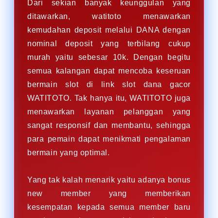
Dari sekian banyak keunggulan yang
ditawarkan, watitoto menawarkan
kemudahan deposit melalui DANA dengan
nominal deposit yang terbilang cukup
murah yaitu sebesar 10k. Dengan begitu
semua kalangan dapat mencoba keseruan
bermain slot di link slot dana gacor
WATITOTO. Tak hanya itu, WATITOTO juga
menawarkan layanan pelanggan yang
sangat responsif dan membantu, sehingga
para pemain dapat menikmati pengalaman
bermain yang optimal.
Yang tak kalah menarik yaitu adanya bonus
new member yang memberikan
kesempatan kepada semua member baru