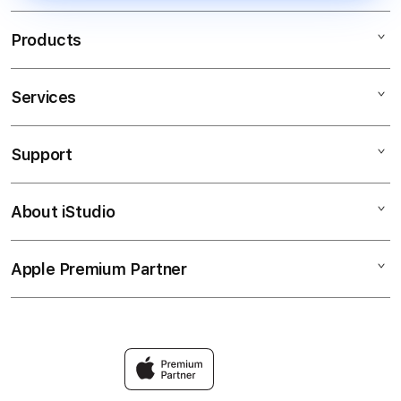
member baru, serta sistem layanan
yang dirancang agar pemain dapat
Products
menikmati akses permainan dengan
lebih mudah dan nyaman.
Services
SLOT RESMI INDONESIA
SLOT MAXWIN
Support
AppleCare+
slot88 resmi
Corporate
SLOT ONLINE
About iStudio
My Account
SLOT GACOR
SLOT88
Collection & Delivery
Elush Service Provider
SLOT GACOR
Apple Premium Partner
About Us
Returns & Exchanges
Financing Options
slot88 resmi
Find an iStudio near you
Contact Us
Trade-in
LINK RESMI
Why Shop at iStudio
FAQ
Traveller’s Reservation
Elush Corporate Website
Privacy Policy