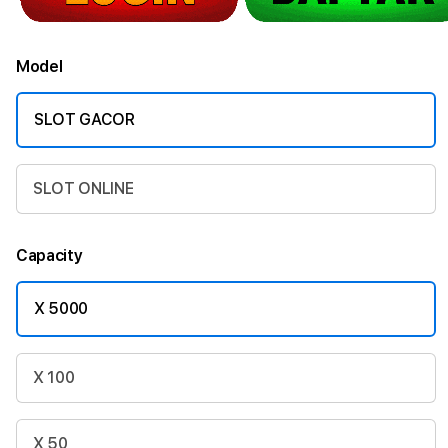
Model
SLOT GACOR
SLOT ONLINE
Capacity
X 5000
X 100
X 50