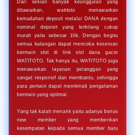
Dari sekian banyak keunggulan yang
ditawarkan, watitoto menawarkan
kemudahan deposit melalui DANA dengan
nominal deposit yang terbilang cukup
murah yaitu sebesar 10k. Dengan begitu
semua kalangan dapat mencoba keseruan
bermain slot di link slot dana gacor
WATITOTO. Tak hanya itu, WATITOTO juga
menawarkan layanan pelanggan yang
sangat responsif dan membantu, sehingga
para pemain dapat menikmati pengalaman
bermain yang optimal.
Yang tak kalah menarik yaitu adanya bonus
new member yang memberikan
kesempatan kepada semua member baru