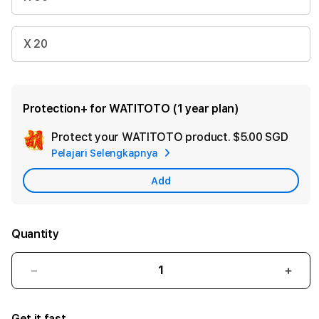
X 20
Protection+ for WATITOTO (1 year plan)
Protect your WATITOTO product.
$5.00 SGD
Add
Pelajari Selengkapnya
Appl
Care
Add
Quantity
Decrease
Incr
quantity
quant
for
for
Get it fast