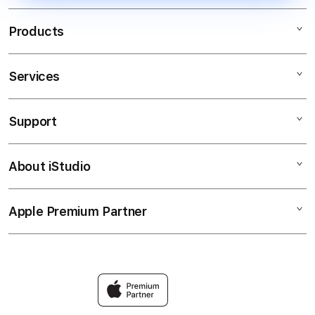
member baru, serta sistem layanan
yang dirancang agar pemain dapat
Products
menikmati akses permainan dengan
lebih mudah dan nyaman.
Services
SLOT RESMI INDONESIA
SLOT MAXWIN
Support
AppleCare+
slot88 resmi
Corporate
SLOT ONLINE
About iStudio
My Account
SLOT GACOR
SLOT88
Collection & Delivery
Elush Service Provider
SLOT GACOR
Apple Premium Partner
About Us
Returns & Exchanges
Financing Options
slot88 resmi
Find an iStudio near you
Contact Us
Trade-in
LINK RESMI
Why Shop at iStudio
FAQ
Traveller’s Reservation
Elush Corporate Website
Privacy Policy