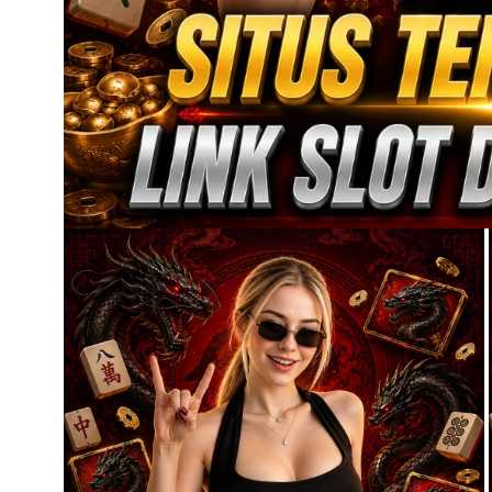
Open
media
1
in
modal