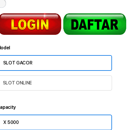
odel
SLOT GACOR
SLOT ONLINE
apacity
X 5000