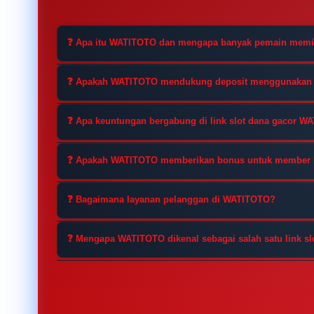
❓ Apa itu WATITOTO dan mengapa banyak pemain memi
WATITOTO merupakan situs judi online yan
❓ Apakah WATITOTO mendukung deposit menggunakan
diperbarui secara real time. Banyak pem
layanan yang dinilai terpercaya.
Ya. WATITOTO menyediakan metode deposi
❓ Apa keuntungan bergabung di link slot dana gacor W
rupiah, pemain dapat melakukan transaksi 
Selain menyediakan beragam pilihan gam
❓ Apakah WATITOTO memberikan bonus untuk member 
responsif, serta berbagai promo menarik 
Ya. WATITOTO menyediakan bonus new me
❓ Bagaimana layanan pelanggan di WATITOTO?
tersebut memberikan kesempatan bagi pem
WATITOTO didukung oleh tim layanan pe
❓ Mengapa WATITOTO dikenal sebagai salah satu link sl
pendaftaran, transaksi deposit, hingga b
WATITOTO dikenal sebagai salah satu pil
time, deposit DANA mulai 10 ribu, bonus 
dengan lebih mudah dan nyaman.