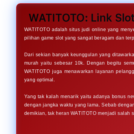
in
modal
WATITOTO: Link Slo
WATITOTO adalah situs judi online yang menye
pilihan game slot yang sangat beragam dan ter
Dari sekian banyak keunggulan yang ditawark
murah yaitu sebesar 10k. Dengan begitu sem
WATITOTO juga menawarkan layanan pelangga
yang optimal.
Yang tak kalah menarik yaitu adanya bonus 
dengan jangka waktu yang lama. Sebab dengan 
demikian, tak heran WATITOTO menjadi salah sat