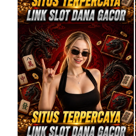
Open
media
4
in
modal