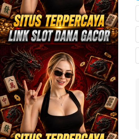
Open
media
3
in
modal