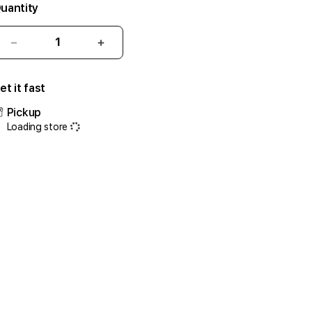
uantity
Decrease
Increase
quantity
quantity
for
for
et it fast
WATITOTO:
WATITOTO:
Link
Link
Pickup
Slot
Slot
Loading store
DANA
DANA
Gacor
Gacor
Deposit
Deposit
10k
10k
RTP
RTP
Akurat
Akurat
Realtime
Realtime