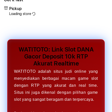
WATITOTO:
WATI
Link
Link
Pickup
Slot
Slot
Loading store
DANA
DAN
Gacor
Gaco
Deposit
Depo
10k
10k
RTP
RTP
Akurat
Akur
Realtime
Real
WATITOTO: Link Slot DANA
Gacor Deposit 10k RTP
Akurat Realtime
WATITOTO adalah situs judi online yang
menyediakan berbagai macam game slot
dengan RTP yang akurat dan real time.
Situs ini juga dikenal dengan pilihan game
slot yang sangat beragam dan terpercaya.