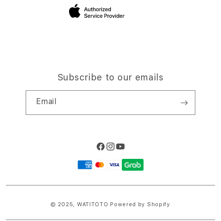
Site Terms of Use
Subscribe to our emails
Email
Facebook
Instagram
YouTube
Payment
methods
© 2025,
WATITOTO
Powered by Shopify