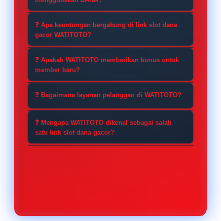
pilihan permainan slot dari provider
Ya. WATITOTO menyediakan metode
populer dengan informasi RTP yang
❓ Apa keuntungan bergabung di link slot dana
deposit melalui DANA yang cepat dan
gacor WATITOTO?
diperbarui secara real time. Banyak
mudah digunakan. Dengan minimal
pemain memilih WATITOTO karena
Selain menyediakan beragam pilihan
deposit mulai dari 10 ribu rupiah,
❓ Apakah WATITOTO memberikan bonus untuk
koleksi gamenya lengkap, sistem
game slot, WATITOTO juga
member baru?
pemain dapat melakukan transaksi
transaksi yang praktis, serta layanan
menawarkan kemudahan transaksi
secara praktis tanpa proses yang
Ya. WATITOTO menyediakan bonus
yang dinilai terpercaya.
melalui DANA, layanan pelanggan
❓ Bagaimana layanan pelanggan di WATITOTO?
rumit.
new member yang dapat menambah
yang responsif, serta berbagai
saldo awal bermain sesuai ketentuan
WATITOTO didukung oleh tim
promo menarik yang dapat dinikmati
❓ Mengapa WATITOTO dikenal sebagai salah
promo yang berlaku. Bonus tersebut
layanan pelanggan yang responsif
satu link slot dana gacor?
oleh pemain baru maupun pemain
memberikan kesempatan bagi
dan siap membantu berbagai
lama.
WATITOTO dikenal sebagai salah satu
pemain baru untuk menikmati
kebutuhan pengguna, mulai dari
pilihan link slot dana gacor karena
permainan lebih lama dengan modal
proses pendaftaran, transaksi
menghadirkan koleksi game yang
yang lebih ringan.
deposit, hingga bantuan terkait akun
beragam, informasi RTP real time,
sehingga pengalaman bermain
deposit DANA mulai 10 ribu, bonus
menjadi lebih nyaman.