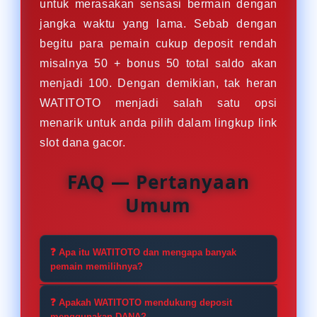
untuk merasakan sensasi bermain dengan
jangka waktu yang lama. Sebab dengan
begitu para pemain cukup deposit rendah
misalnya 50 + bonus 50 total saldo akan
menjadi 100. Dengan demikian, tak heran
WATITOTO menjadi salah satu opsi
menarik untuk anda pilih dalam lingkup link
slot dana gacor.
FAQ — Pertanyaan
Umum
❓ Apa itu WATITOTO dan mengapa banyak
pemain memilihnya?
WATITOTO merupakan situs judi
❓ Apakah WATITOTO mendukung deposit
online yang menyediakan berbagai
menggunakan DANA?