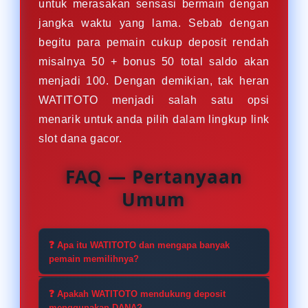
untuk merasakan sensasi bermain dengan
jangka waktu yang lama. Sebab dengan
begitu para pemain cukup deposit rendah
misalnya 50 + bonus 50 total saldo akan
menjadi 100. Dengan demikian, tak heran
WATITOTO menjadi salah satu opsi
menarik untuk anda pilih dalam lingkup link
slot dana gacor.
FAQ — Pertanyaan
Umum
❓ Apa itu WATITOTO dan mengapa banyak
pemain memilihnya?
WATITOTO merupakan situs judi
❓ Apakah WATITOTO mendukung deposit
online yang menyediakan berbagai
menggunakan DANA?