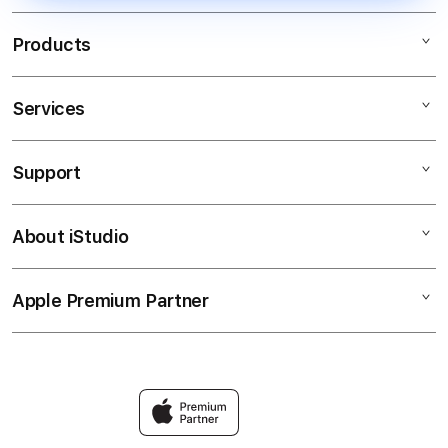
member baru, serta sistem layanan
yang dirancang agar pemain dapat
Products
menikmati akses permainan dengan
lebih mudah dan nyaman.
Services
SLOT RESMI INDONESIA
SLOT MAXWIN
Support
AppleCare+
slot88 resmi
Corporate
SLOT ONLINE
About iStudio
My Account
SLOT GACOR
SLOT88
Collection & Delivery
Elush Service Provider
SLOT GACOR
Apple Premium Partner
About Us
Returns & Exchanges
Financing Options
slot88 resmi
Find an iStudio near you
Contact Us
Trade-in
LINK RESMI
Why Shop at iStudio
FAQ
Traveller’s Reservation
Elush Corporate Website
Privacy Policy