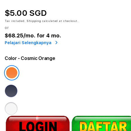
$5.00 SGD
Tax included.
Shipping
calculated at checkout.
or
$68.25
/mo. for 4 mo.
Pelajari Selengkapnya
Color
- Cosmic Orange