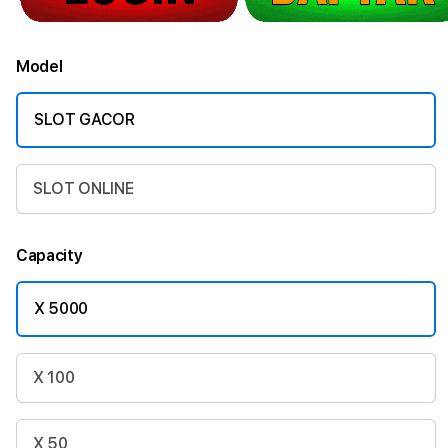
Model
SLOT GACOR
SLOT ONLINE
Capacity
X 5000
X 100
X 50