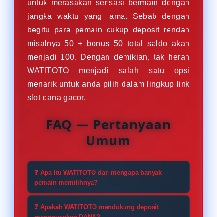
untuk merasakan sensasi bermain dengan
jangka waktu yang lama. Sebab dengan
begitu para pemain cukup deposit rendah
misalnya 50 + bonus 50 total saldo akan
menjadi 100. Dengan demikian, tak heran
WATITOTO menjadi salah satu opsi
menarik untuk anda pilih dalam lingkup link
slot dana gacor.
FAQ — Pertanyaan
Umum
❓ Apa itu WATITOTO dan mengapa banyak
pemain memilihnya?
WATITOTO merupakan situs judi
❓ Apakah WATITOTO mendukung deposit
online yang menyediakan berbagai
menggunakan DANA?