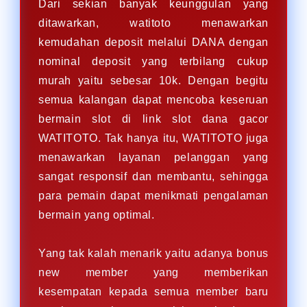
Dari sekian banyak keunggulan yang
ditawarkan, watitoto menawarkan
kemudahan deposit melalui DANA dengan
nominal deposit yang terbilang cukup
murah yaitu sebesar 10k. Dengan begitu
semua kalangan dapat mencoba keseruan
bermain slot di link slot dana gacor
WATITOTO. Tak hanya itu, WATITOTO juga
menawarkan layanan pelanggan yang
sangat responsif dan membantu, sehingga
para pemain dapat menikmati pengalaman
bermain yang optimal.
Yang tak kalah menarik yaitu adanya bonus
new member yang memberikan
kesempatan kepada semua member baru