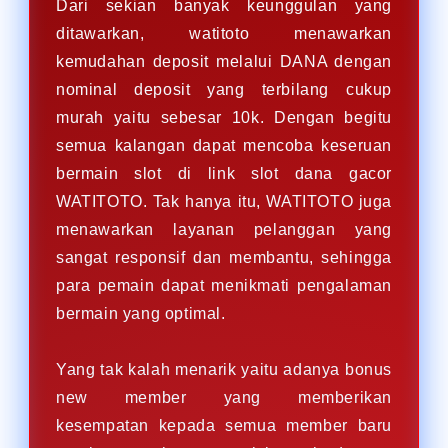
Dari sekian banyak keunggulan yang
ditawarkan, watitoto menawarkan
kemudahan deposit melalui DANA dengan
nominal deposit yang terbilang cukup
murah yaitu sebesar 10k. Dengan begitu
semua kalangan dapat mencoba keseruan
bermain slot di link slot dana gacor
WATITOTO. Tak hanya itu, WATITOTO juga
menawarkan layanan pelanggan yang
sangat responsif dan membantu, sehingga
para pemain dapat menikmati pengalaman
bermain yang optimal.
Yang tak kalah menarik yaitu adanya bonus
new member yang memberikan
kesempatan kepada semua member baru