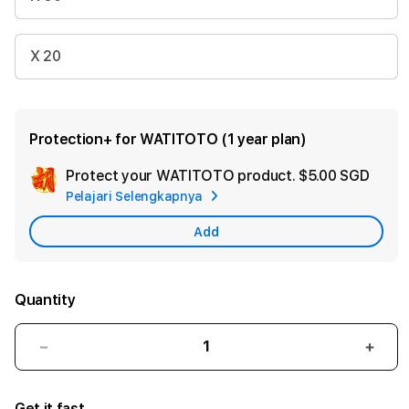
X 20
Protection+ for WATITOTO (1 year plan)
Protect your WATITOTO product.
$5.00 SGD
Add
Pelajari Selengkapnya
Appl
Care
Add
Quantity
Decrease
Incr
quantity
quant
for
for
Get it fast