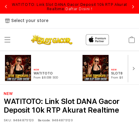
WATITOTO: Link Slot DANA Gacor Deposit 10k RTP Akurat
Fi
Realtime
Daftar Disini !
Select your store
Cart
NEW
NEW
WATITOTO
SLOT88
From $8.008 SGD
From $889.99 SGD
NEW
WATITOTO: Link Slot DANA Gacor
Deposit 10k RTP Akurat Realtime
SKU:
9484875120
Barcode:
9484875120