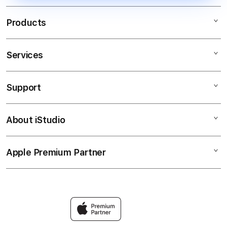
member baru, serta sistem layanan
yang dirancang agar pemain dapat
Products
menikmati akses permainan dengan
lebih mudah dan nyaman.
Services
SLOT RESMI INDONESIA
SLOT MAXWIN
Support
AppleCare+
slot88 resmi
Corporate
SLOT ONLINE
About iStudio
My Account
SLOT GACOR
SLOT88
Collection & Delivery
Elush Service Provider
SLOT GACOR
Apple Premium Partner
About Us
Returns & Exchanges
Financing Options
slot88 resmi
Find an iStudio near you
Contact Us
Trade-in
LINK RESMI
Why Shop at iStudio
FAQ
Traveller’s Reservation
Elush Corporate Website
Privacy Policy