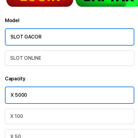
Model
SLOT GACOR
SLOT ONLINE
Capacity
X 5000
X 100
X 50