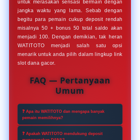
untuk merasakan sensasi bermain dengan
jangka waktu yang lama. Sebab dengan
begitu para pemain cukup deposit rendah
misalnya 50 + bonus 50 total saldo akan
menjadi 100. Dengan demikian, tak heran
WATITOTO menjadi salah satu opsi
menarik untuk anda pilih dalam lingkup link
slot dana gacor.
FAQ — Pertanyaan
Umum
❓ Apa itu WATITOTO dan mengapa banyak
pemain memilihnya?
WATITOTO merupakan situs judi
❓ Apakah WATITOTO mendukung deposit
online yang menyediakan berbagai
menggunakan DANA?