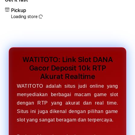
WATITOTO:
WATI
Link
Link
Pickup
Slot
Slot
Loading store
DANA
DAN
Gacor
Gaco
Deposit
Depo
10k
10k
RTP
RTP
Akurat
Akur
Realtime
Real
WATITOTO: Link Slot DANA
Gacor Deposit 10k RTP
Akurat Realtime
WATITOTO adalah situs judi online yang
menyediakan berbagai macam game slot
dengan RTP yang akurat dan real time.
Situs ini juga dikenal dengan pilihan game
slot yang sangat beragam dan terpercaya.