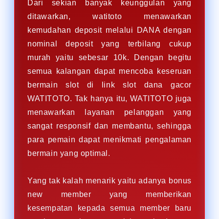
Dari sekian banyak keunggulan yang
ditawarkan, watitoto menawarkan
kemudahan deposit melalui DANA dengan
nominal deposit yang terbilang cukup
murah yaitu sebesar 10k. Dengan begitu
semua kalangan dapat mencoba keseruan
bermain slot di link slot dana gacor
WATITOTO. Tak hanya itu, WATITOTO juga
menawarkan layanan pelanggan yang
sangat responsif dan membantu, sehingga
para pemain dapat menikmati pengalaman
bermain yang optimal.
Yang tak kalah menarik yaitu adanya bonus
new member yang memberikan
kesempatan kepada semua member baru