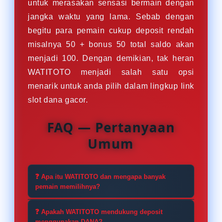
untuk merasakan sensasi bermain dengan
jangka waktu yang lama. Sebab dengan
begitu para pemain cukup deposit rendah
misalnya 50 + bonus 50 total saldo akan
menjadi 100. Dengan demikian, tak heran
WATITOTO menjadi salah satu opsi
menarik untuk anda pilih dalam lingkup link
slot dana gacor.
FAQ — Pertanyaan
Umum
❓ Apa itu WATITOTO dan mengapa banyak
pemain memilihnya?
WATITOTO merupakan situs judi
❓ Apakah WATITOTO mendukung deposit
online yang menyediakan berbagai
menggunakan DANA?