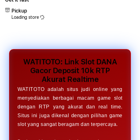
WATITOTO:
WATI
Link
Link
Pickup
Slot
Slot
Loading store
DANA
DAN
Gacor
Gaco
Deposit
Depo
10k
10k
RTP
RTP
Akurat
Akur
Realtime
Real
WATITOTO: Link Slot DANA
Gacor Deposit 10k RTP
Akurat Realtime
WATITOTO adalah situs judi online yang
menyediakan berbagai macam game slot
dengan RTP yang akurat dan real time.
Situs ini juga dikenal dengan pilihan game
slot yang sangat beragam dan terpercaya.