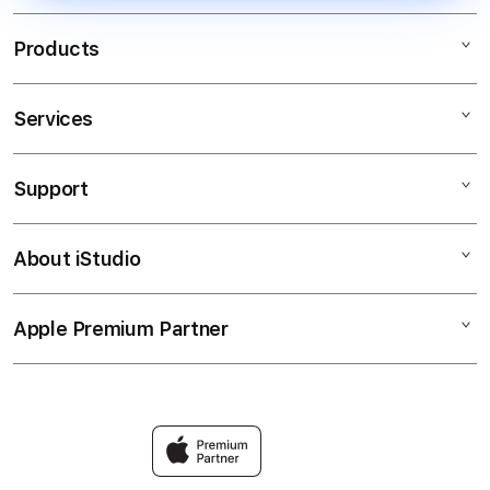
member baru, serta sistem layanan
yang dirancang agar pemain dapat
Products
menikmati akses permainan dengan
lebih mudah dan nyaman.
Services
SLOT RESMI INDONESIA
SLOT MAXWIN
Support
AppleCare+
slot88 resmi
Corporate
SLOT ONLINE
About iStudio
My Account
SLOT GACOR
SLOT88
Collection & Delivery
Elush Service Provider
SLOT GACOR
Apple Premium Partner
About Us
Returns & Exchanges
Financing Options
slot88 resmi
Find an iStudio near you
Contact Us
Trade-in
LINK RESMI
Why Shop at iStudio
FAQ
Traveller’s Reservation
Elush Corporate Website
Privacy Policy