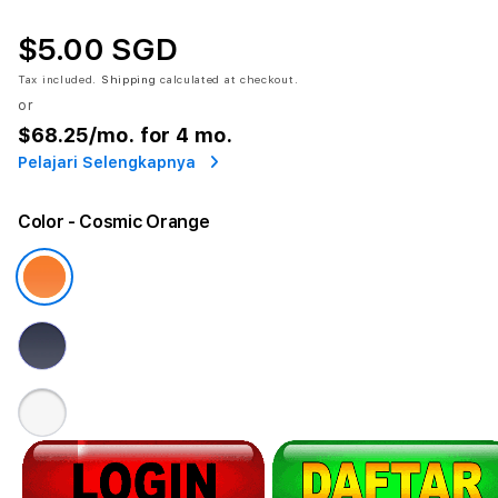
$5.00 SGD
Tax included.
Shipping
calculated at checkout.
or
$68.25
/mo. for 4 mo.
Pelajari Selengkapnya
Color
- Cosmic Orange