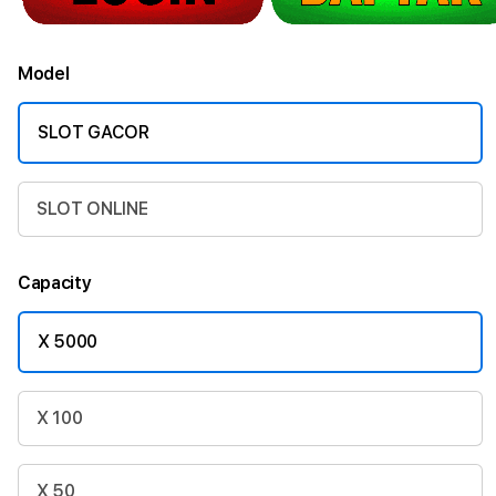
Model
SLOT GACOR
SLOT ONLINE
Capacity
X 5000
X 100
X 50