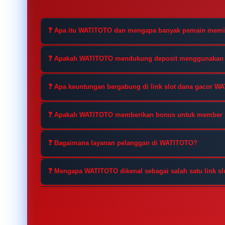
❓ Apa itu WATITOTO dan mengapa banyak pemain memi
WATITOTO merupakan situs judi online yan
❓ Apakah WATITOTO mendukung deposit menggunakan
diperbarui secara real time. Banyak pem
layanan yang dinilai terpercaya.
Ya. WATITOTO menyediakan metode deposi
❓ Apa keuntungan bergabung di link slot dana gacor W
rupiah, pemain dapat melakukan transaksi 
Selain menyediakan beragam pilihan gam
❓ Apakah WATITOTO memberikan bonus untuk member 
responsif, serta berbagai promo menarik 
Ya. WATITOTO menyediakan bonus new me
❓ Bagaimana layanan pelanggan di WATITOTO?
tersebut memberikan kesempatan bagi pem
WATITOTO didukung oleh tim layanan pe
❓ Mengapa WATITOTO dikenal sebagai salah satu link sl
pendaftaran, transaksi deposit, hingga b
WATITOTO dikenal sebagai salah satu pil
time, deposit DANA mulai 10 ribu, bonus 
dengan lebih mudah dan nyaman.