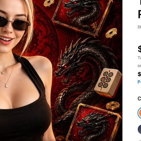
S
T
o
$
P
C