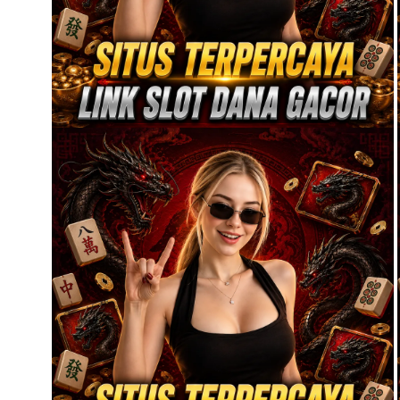
Open
media
2
in
modal