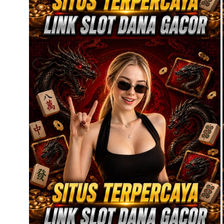
Open
media
4
in
modal