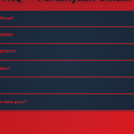
lihnya?
g menyediakan berbagai pilihan permainan slot dari p
 DANA?
ain memilih WATITOTO karena koleksi gamenya lengk
t melalui DANA yang cepat dan mudah digunakan. De
ATITOTO?
secara praktis tanpa proses yang rumit.
e slot, WATITOTO juga menawarkan kemudahan transak
baru?
yang dapat dinikmati oleh pemain baru maupun pemain
mber yang dapat menambah saldo awal bermain sesu
ain baru untuk menikmati permainan lebih lama denga
langgan yang responsif dan siap membantu berbagai
ot dana gacor?
antuan terkait akun sehingga pengalaman bermain menj
ihan link slot dana gacor karena menghadirkan kolek
member baru, serta sistem layanan yang dirancang ag