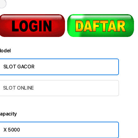
odel
SLOT GACOR
SLOT ONLINE
apacity
X 5000