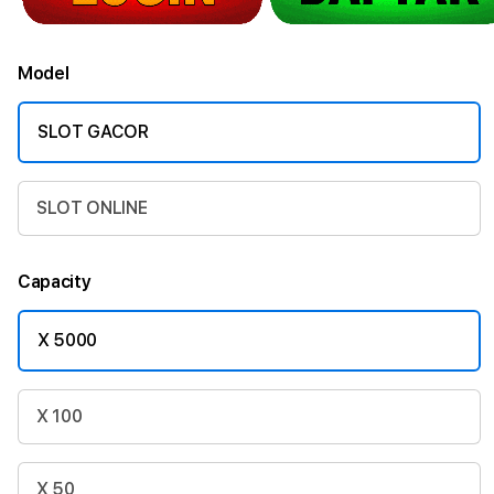
Model
SLOT GACOR
SLOT ONLINE
Capacity
X 5000
X 100
X 50