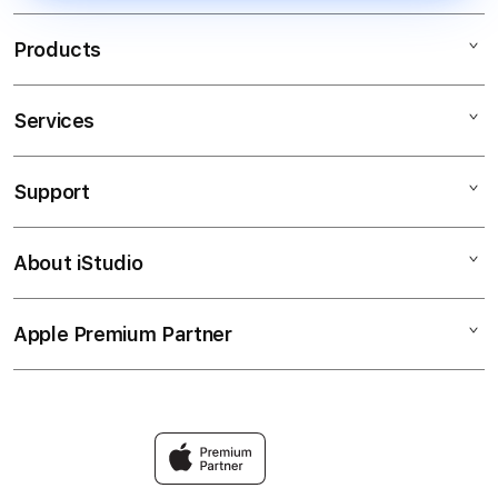
member baru, serta sistem layanan
yang dirancang agar pemain dapat
Products
menikmati akses permainan dengan
lebih mudah dan nyaman.
Services
SLOT RESMI INDONESIA
SLOT MAXWIN
Support
AppleCare+
slot88 resmi
Corporate
SLOT ONLINE
About iStudio
My Account
SLOT GACOR
SLOT88
Collection & Delivery
Elush Service Provider
SLOT GACOR
Apple Premium Partner
About Us
Returns & Exchanges
Financing Options
slot88 resmi
Find an iStudio near you
Contact Us
Trade-in
LINK RESMI
Why Shop at iStudio
FAQ
Traveller’s Reservation
Elush Corporate Website
Privacy Policy