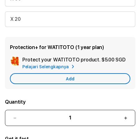
X 20
Protection+ for WATITOTO (1 year plan)
Protect your WATITOTO product.
$5.00 SGD
Add
Pelajari Selengkapnya
Appl
Care
Add
Quantity
Decrease
Incr
quantity
quant
for
for
Get it fast