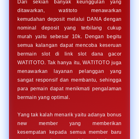
Dari sekian banyak keunggulan yang
ditawarkan, watitoto menawarkan
kemudahan deposit melalui DANA dengan
nominal deposit yang terbilang cukup
murah yaitu sebesar 10k. Dengan begitu
semua kalangan dapat mencoba keseruan
bermain slot di link slot dana gacor
WATITOTO. Tak hanya itu, WATITOTO juga
menawarkan layanan pelanggan yang
sangat responsif dan membantu, sehingga
para pemain dapat menikmati pengalaman
bermain yang optimal.
Yang tak kalah menarik yaitu adanya bonus
new member yang memberikan
kesempatan kepada semua member baru