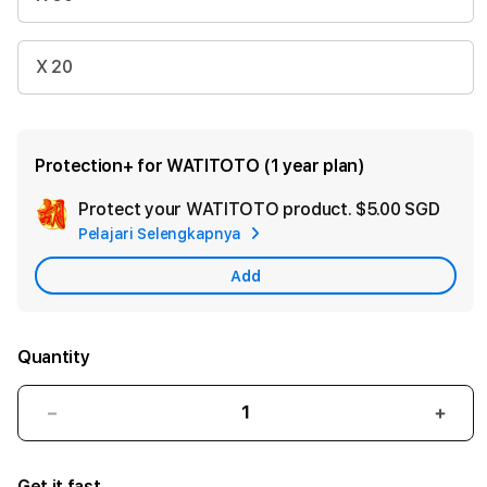
X 20
Protection+ for WATITOTO (1 year plan)
Protect your WATITOTO product.
$5.00 SGD
Add
Pelajari Selengkapnya
Appl
Care
Add
Quantity
Decrease
Incr
quantity
quant
for
for
Get it fast