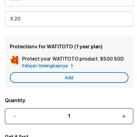
X 20
Protection+ for WATITOTO (1 year plan)
Protect your WATITOTO product.
$5.00 SGD
Add
Pelajari Selengkapnya
Appl
Care
Add
Quantity
Decrease
Incr
quantity
quant
for
for
Get it fast