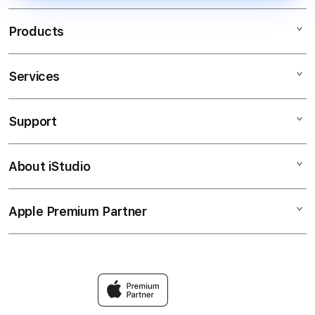
member baru, serta sistem layanan
yang dirancang agar pemain dapat
Products
menikmati akses permainan dengan
lebih mudah dan nyaman.
Services
SLOT RESMI INDONESIA
SLOT MAXWIN
Support
AppleCare+
slot88 resmi
Corporate
SLOT ONLINE
About iStudio
My Account
SLOT GACOR
SLOT88
Collection & Delivery
Elush Service Provider
SLOT GACOR
Apple Premium Partner
About Us
Returns & Exchanges
Financing Options
slot88 resmi
Find an iStudio near you
Contact Us
Trade-in
LINK RESMI
Why Shop at iStudio
FAQ
Traveller’s Reservation
Elush Corporate Website
Privacy Policy