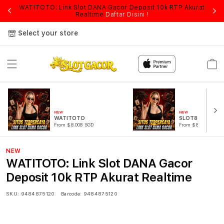
WATITOTO: Link Slot DANA Gacor Deposit 10k RTP Akurat
Fi
Realtime
Daftar Disini !
Select your store
Cart
NEW
NEW
WATITOTO
SLOT88
From $8.008 SGD
From $889.99 SGD
NEW
WATITOTO: Link Slot DANA Gacor
Deposit 10k RTP Akurat Realtime
SKU:
9484875120
Barcode:
9484875120