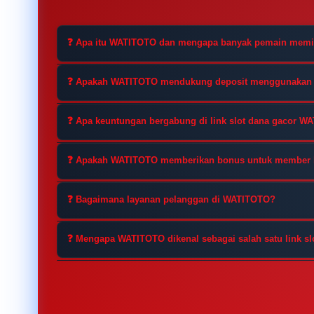
❓ Apa itu WATITOTO dan mengapa banyak pemain memi
WATITOTO merupakan situs judi online yan
❓ Apakah WATITOTO mendukung deposit menggunakan
diperbarui secara real time. Banyak pem
layanan yang dinilai terpercaya.
Ya. WATITOTO menyediakan metode deposi
❓ Apa keuntungan bergabung di link slot dana gacor W
rupiah, pemain dapat melakukan transaksi 
Selain menyediakan beragam pilihan gam
❓ Apakah WATITOTO memberikan bonus untuk member 
responsif, serta berbagai promo menarik 
Ya. WATITOTO menyediakan bonus new me
❓ Bagaimana layanan pelanggan di WATITOTO?
tersebut memberikan kesempatan bagi pem
WATITOTO didukung oleh tim layanan pe
❓ Mengapa WATITOTO dikenal sebagai salah satu link sl
pendaftaran, transaksi deposit, hingga b
WATITOTO dikenal sebagai salah satu pil
time, deposit DANA mulai 10 ribu, bonus 
dengan lebih mudah dan nyaman.