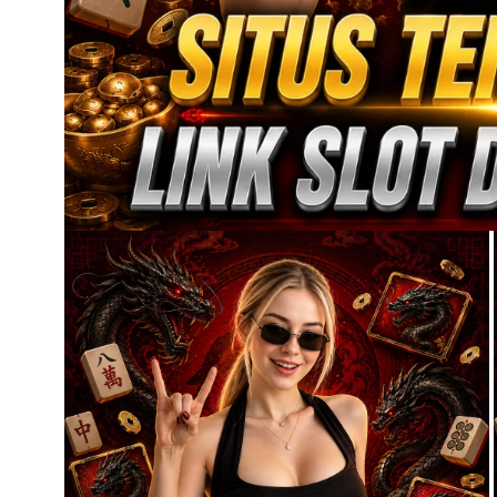
Open
media
1
in
modal