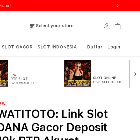
isini !
Select your store
Log in
Cart
S SLOT GACOR
SLOT INDONESIA
Daftar
Login
NEW
SLOT ONLINE
RTP SLOT
From $1888.00 SGD
From $999.00 SGD
EW
WATITOTO: Link Slot
DANA Gacor Deposit