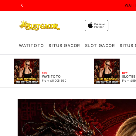
WATIT
WATITOTO
SITUS GACOR
SLOT GACOR
SITUS
NEW
NEW
WATITOTO
SLOT88
From $8.008 SGD
From $88
Skip to
product
information