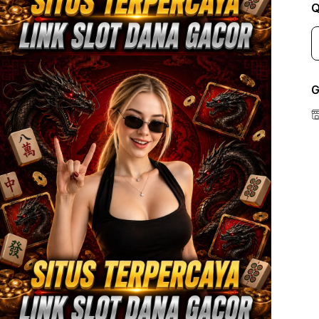
Q
Open
media
5
G
in
modal