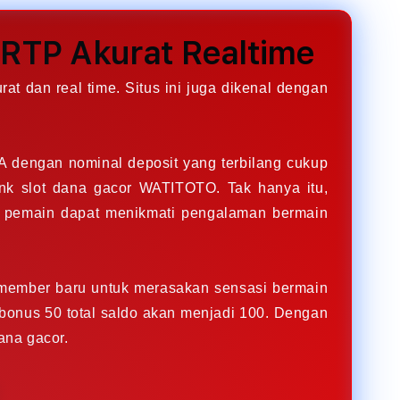
RTP Akurat Realtime
 dan real time. Situs ini juga dikenal dengan
 dengan nominal deposit yang terbilang cukup
nk slot dana gacor WATITOTO. Tak hanya itu,
 pemain dapat menikmati pengalaman bermain
member baru untuk merasakan sensasi bermain
bonus 50 total saldo akan menjadi 100. Dengan
ana gacor.