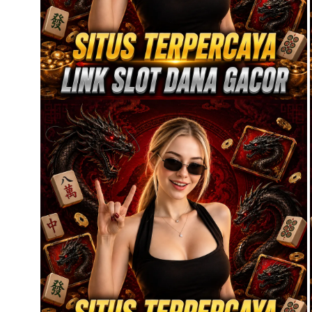
Open
media
2
in
modal