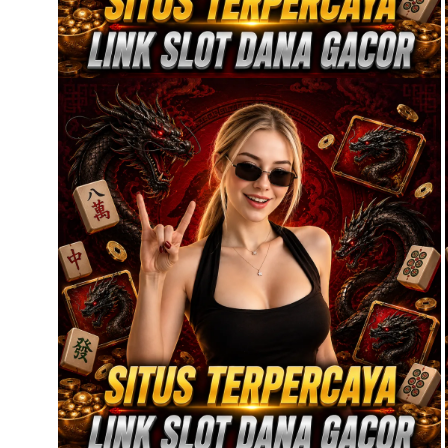
Open
media
4
in
modal