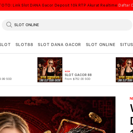
OTO: Link Slot DANA Gacor Deposit 10k RTP Akurat Realtime
Daftar D
 SLOT
SLOT88
SLOT DANA GACOR
SLOT ONLINE
SITU
NEW
SLOT GACOR 88
9.99 SGD
From $752.00 SGD
N