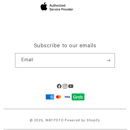
Site Terms of Use
Subscribe to our emails
Email
Facebook
Instagram
YouTube
Payment
methods
© 2025,
WATITOTO
Powered by Shopify