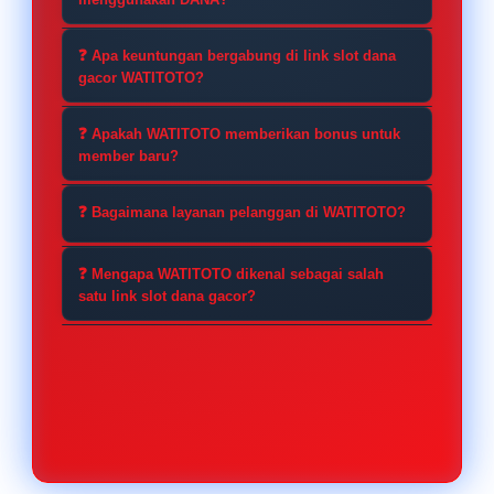
pilihan permainan slot dari provider
Ya. WATITOTO menyediakan metode
populer dengan informasi RTP yang
❓ Apa keuntungan bergabung di link slot dana
deposit melalui DANA yang cepat dan
gacor WATITOTO?
diperbarui secara real time. Banyak
mudah digunakan. Dengan minimal
pemain memilih WATITOTO karena
Selain menyediakan beragam pilihan
deposit mulai dari 10 ribu rupiah,
❓ Apakah WATITOTO memberikan bonus untuk
koleksi gamenya lengkap, sistem
game slot, WATITOTO juga
member baru?
pemain dapat melakukan transaksi
transaksi yang praktis, serta layanan
menawarkan kemudahan transaksi
secara praktis tanpa proses yang
Ya. WATITOTO menyediakan bonus
yang dinilai terpercaya.
melalui DANA, layanan pelanggan
❓ Bagaimana layanan pelanggan di WATITOTO?
rumit.
new member yang dapat menambah
yang responsif, serta berbagai
saldo awal bermain sesuai ketentuan
WATITOTO didukung oleh tim
promo menarik yang dapat dinikmati
❓ Mengapa WATITOTO dikenal sebagai salah
promo yang berlaku. Bonus tersebut
layanan pelanggan yang responsif
satu link slot dana gacor?
oleh pemain baru maupun pemain
memberikan kesempatan bagi
dan siap membantu berbagai
lama.
WATITOTO dikenal sebagai salah satu
pemain baru untuk menikmati
kebutuhan pengguna, mulai dari
pilihan link slot dana gacor karena
permainan lebih lama dengan modal
proses pendaftaran, transaksi
menghadirkan koleksi game yang
yang lebih ringan.
deposit, hingga bantuan terkait akun
beragam, informasi RTP real time,
sehingga pengalaman bermain
deposit DANA mulai 10 ribu, bonus
menjadi lebih nyaman.