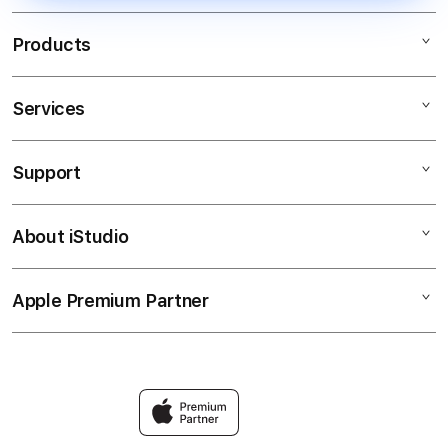
member baru, serta sistem layanan
yang dirancang agar pemain dapat
Products
menikmati akses permainan dengan
lebih mudah dan nyaman.
Services
SLOT RESMI INDONESIA
SLOT MAXWIN
Support
AppleCare+
slot88 resmi
Corporate
SLOT ONLINE
About iStudio
My Account
SLOT GACOR
SLOT88
Collection & Delivery
Elush Service Provider
SLOT GACOR
Apple Premium Partner
About Us
Returns & Exchanges
Financing Options
slot88 resmi
Find an iStudio near you
Contact Us
Trade-in
LINK RESMI
Why Shop at iStudio
FAQ
Traveller’s Reservation
Elush Corporate Website
Privacy Policy