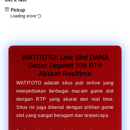
WATITOTO:
WATI
Link
Link
Pickup
Slot
Slot
Loading store
DANA
DAN
Gacor
Gaco
Deposit
Depo
10k
10k
RTP
RTP
Akurat
Akur
Realtime
Real
WATITOTO: Link Slot DANA
Gacor Deposit 10k RTP
Akurat Realtime
WATITOTO adalah situs judi online yang
menyediakan berbagai macam game slot
dengan RTP yang akurat dan real time.
Situs ini juga dikenal dengan pilihan game
slot yang sangat beragam dan terpercaya.