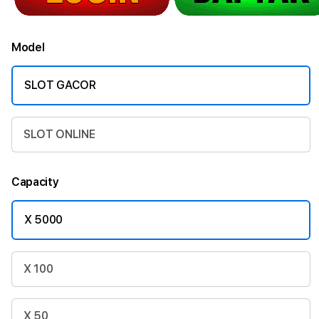
Model
SLOT GACOR
SLOT ONLINE
Capacity
X 5000
X 100
X 50