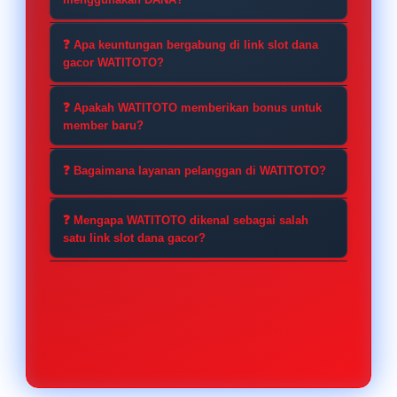
pilihan permainan slot dari provider
Ya. WATITOTO menyediakan metode
populer dengan informasi RTP yang
❓ Apa keuntungan bergabung di link slot dana
deposit melalui DANA yang cepat dan
gacor WATITOTO?
diperbarui secara real time. Banyak
mudah digunakan. Dengan minimal
pemain memilih WATITOTO karena
Selain menyediakan beragam pilihan
deposit mulai dari 10 ribu rupiah,
❓ Apakah WATITOTO memberikan bonus untuk
koleksi gamenya lengkap, sistem
game slot, WATITOTO juga
member baru?
pemain dapat melakukan transaksi
transaksi yang praktis, serta layanan
menawarkan kemudahan transaksi
secara praktis tanpa proses yang
Ya. WATITOTO menyediakan bonus
yang dinilai terpercaya.
melalui DANA, layanan pelanggan
❓ Bagaimana layanan pelanggan di WATITOTO?
rumit.
new member yang dapat menambah
yang responsif, serta berbagai
saldo awal bermain sesuai ketentuan
WATITOTO didukung oleh tim
promo menarik yang dapat dinikmati
❓ Mengapa WATITOTO dikenal sebagai salah
promo yang berlaku. Bonus tersebut
layanan pelanggan yang responsif
satu link slot dana gacor?
oleh pemain baru maupun pemain
memberikan kesempatan bagi
dan siap membantu berbagai
lama.
WATITOTO dikenal sebagai salah satu
pemain baru untuk menikmati
kebutuhan pengguna, mulai dari
pilihan link slot dana gacor karena
permainan lebih lama dengan modal
proses pendaftaran, transaksi
menghadirkan koleksi game yang
yang lebih ringan.
deposit, hingga bantuan terkait akun
beragam, informasi RTP real time,
sehingga pengalaman bermain
deposit DANA mulai 10 ribu, bonus
menjadi lebih nyaman.