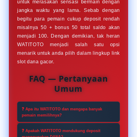
untuk merasakan sensasi bermain dengan
jangka waktu yang lama. Sebab dengan
begitu para pemain cukup deposit rendah
misalnya 50 + bonus 50 total saldo akan
menjadi 100. Dengan demikian, tak heran
WATITOTO menjadi salah satu opsi
menarik untuk anda pilih dalam lingkup link
slot dana gacor.
FAQ — Pertanyaan
Umum
❓ Apa itu WATITOTO dan mengapa banyak
pemain memilihnya?
WATITOTO merupakan situs judi
❓ Apakah WATITOTO mendukung deposit
online yang menyediakan berbagai
menggunakan DANA?