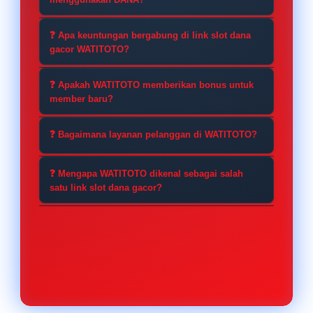
pilihan permainan slot dari provider
Ya. WATITOTO menyediakan metode
populer dengan informasi RTP yang
❓ Apa keuntungan bergabung di link slot dana
deposit melalui DANA yang cepat dan
gacor WATITOTO?
diperbarui secara real time. Banyak
mudah digunakan. Dengan minimal
pemain memilih WATITOTO karena
Selain menyediakan beragam pilihan
deposit mulai dari 10 ribu rupiah,
❓ Apakah WATITOTO memberikan bonus untuk
koleksi gamenya lengkap, sistem
game slot, WATITOTO juga
member baru?
pemain dapat melakukan transaksi
transaksi yang praktis, serta layanan
menawarkan kemudahan transaksi
secara praktis tanpa proses yang
Ya. WATITOTO menyediakan bonus
yang dinilai terpercaya.
melalui DANA, layanan pelanggan
❓ Bagaimana layanan pelanggan di WATITOTO?
rumit.
new member yang dapat menambah
yang responsif, serta berbagai
saldo awal bermain sesuai ketentuan
WATITOTO didukung oleh tim
promo menarik yang dapat dinikmati
❓ Mengapa WATITOTO dikenal sebagai salah
promo yang berlaku. Bonus tersebut
layanan pelanggan yang responsif
satu link slot dana gacor?
oleh pemain baru maupun pemain
memberikan kesempatan bagi
dan siap membantu berbagai
lama.
WATITOTO dikenal sebagai salah satu
pemain baru untuk menikmati
kebutuhan pengguna, mulai dari
pilihan link slot dana gacor karena
permainan lebih lama dengan modal
proses pendaftaran, transaksi
menghadirkan koleksi game yang
yang lebih ringan.
deposit, hingga bantuan terkait akun
beragam, informasi RTP real time,
sehingga pengalaman bermain
deposit DANA mulai 10 ribu, bonus
menjadi lebih nyaman.