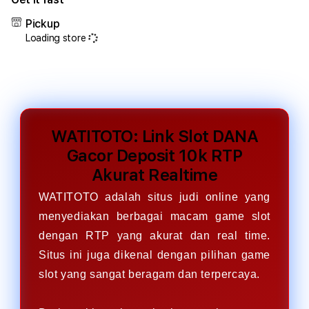
WATITOTO:
WATI
Link
Link
Pickup
Slot
Slot
Loading store
DANA
DAN
Gacor
Gaco
Deposit
Depo
10k
10k
RTP
RTP
Akurat
Akur
Realtime
Real
WATITOTO: Link Slot DANA
Gacor Deposit 10k RTP
Akurat Realtime
WATITOTO adalah situs judi online yang
menyediakan berbagai macam game slot
dengan RTP yang akurat dan real time.
Situs ini juga dikenal dengan pilihan game
slot yang sangat beragam dan terpercaya.